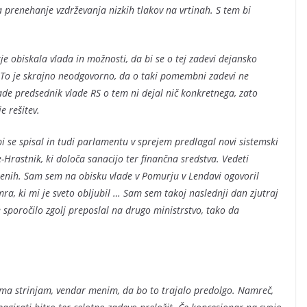
prenehanje vzdrževanja nizkih tlakov na vrtinah. S tem bi
je obiskala vlada in možnosti, da bi se o tej zadevi dejansko
h. To je skrajno neodgovorno, da o taki pomembni zadevi ne
ade predsednik vlade RS o tem ni dejal nič konkretnega, zato
e rešitev.
 se spisal in tudi parlamentu v sprejem predlagal novi sistemski
Hrastnik, ki določa sanacijo ter finančna sredstva. Vedeti
nih. Sam sem na obisku vlade v Pomurju v Lendavi ogovoril
ra, ki mi je sveto obljubil … Sam sem takoj naslednji dan zjutraj
e sporočilo zgolj preposlal na drugo ministrstvo, tako da
a strinjam, vendar menim, da bo to trajalo predolgo. Namreč,