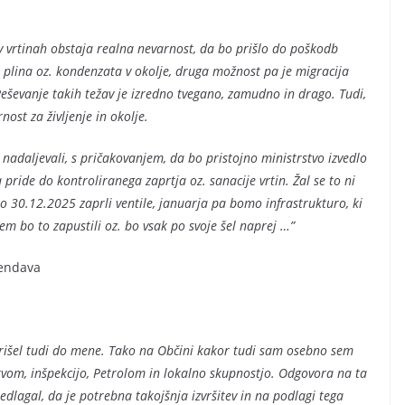
 v vrtinah obstaja realna nevarnost, da bo prišlo do poškodb
a plina oz. kondenzata v okolje, druga možnost pa je migracija
 Reševanje takih težav je izredno tvegano, zamudno in drago. Tudi,
nost za življenje in okolje.
adaljevali, s pričakovanjem, da bo pristojno ministrstvo izvedlo
 pride do kontroliranega zaprtja oz. sanacije vrtin. Žal se to ni
o 30.12.2025 zaprli ventile, januarja pa bomo infrastrukturo, ki
 tem bo to zapustili oz. bo vsak po svoje šel naprej …”
Lendava
 prišel tudi do mene. Tako na Občini kakor tudi sam osebno sem
tvom, inšpekcijo, Petrolom in lokalno skupnostjo. Odgovora na ta
lagal, da je potrebna takojšnja izvršitev in na podlagi tega