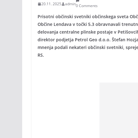
20.11. 2025
admin
0 Comments
Prisotni občinski svetniki občinskega sveta Obč
Občine Lendava v točki 5.3 obravnavali trenutn
delovanja centralne plinske postaje v Petišovcih
direktor podjetja Petrol Geo d.o.o. Štefan Hozja
mnenja podali nekateri občinski svetniki, spreje
RS.