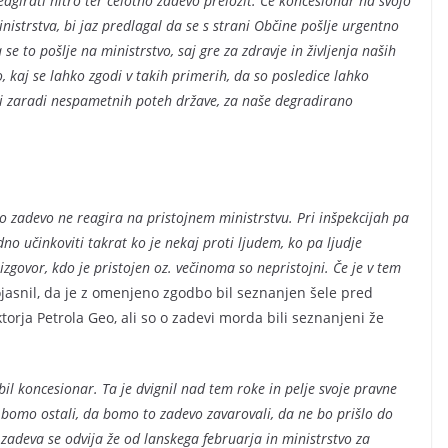
agirati hitro ter celotno zadevo preložit. Če koncesionar na svojo
istrstva, bi jaz predlagal da se s strani Občine pošlje urgentno
se to pošlje na ministrstvo, saj gre za zdravje in življenja naših
 kaj se lahko zgodi v takih primerih, da so posledice lahko
di zaradi nespametnih poteh države, za naše degradirano
no zadevo ne reagira na pristojnem ministrstvu. Pri inšpekcijah pa
no učinkoviti takrat ko je nekaj proti ljudem, ko pa ljudje
zgovor, kdo je pristojen oz. večinoma so nepristojni. Če je v tem
jasnil, da je z omenjeno zgodbo bil seznanjen šele pred
ktorja Petrola Geo, ali so o zadevi morda bili seznanjeni že
bil koncesionar. Ta je dvignil nad tem roke in pelje svoje pravne
 bomo ostali, da bomo to zadevo zavarovali, da ne bo prišlo do
 zadeva se odvija že od lanskega februarja in ministrstvo za