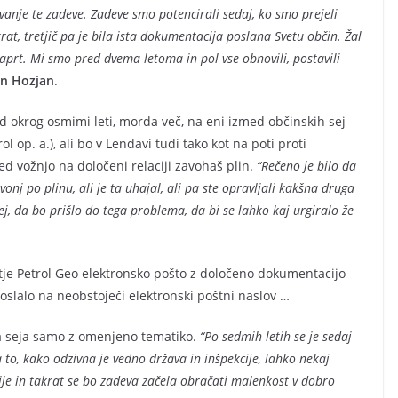
evanje te zadeve. Zadeve smo potencirali sedaj, ko smo prejeli
rat, tretjič pa je bila ista dokumentacija poslana Svetu občin. Žal
aprt. Mi smo pred dvema letoma in pol vse obnovili, postavili
an Hozjan
.
d okrog osmimi leti, morda več, na eni izmed občinskih sej
ol op. a.), ali bo v Lendavi tudi tako kot na poti proti
vožnjo na določeni relaciji zavohaš plin.
“Rečeno je bilo da
onj po plinu, ali je ta uhajal, ali pa ste opravljali kakšna druga
ej, da bo prišlo do tega problema, da bi se lahko kaj urgiralo že
etje Petrol Geo elektronsko pošto z določeno dokumentacijo
alo na neobstoječi elektronski poštni naslov …
na seja samo z omenjeno tematiko.
“Po sedmih letih se je sedaj
 to, kako odzivna je vedno država in inšpekcije, lahko nekaj
cije in takrat se bo zadeva začela obračati malenkost v dobro