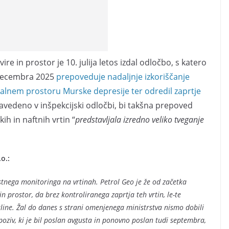
re in prostor je 10. julija letos izdal odločbo, s katero
. decembra 2025
prepoveduje nadaljnje izkoriščanje
bivalnem prostoru Murske depresije ter odredil zaprtje
 zavedeno v inšpekcijski odločbi, bi takšna prepoved
kih in naftnih vrtin “
predstavljala izredno veliko tveganje
o.:
stnega monitoringa na vrtinah. Petrol Geo je že od začetka
n prostor, da brez kontroliranega zaprtja teh vrtin, le-te
astline. Žal do danes s strani omenjenega ministrstva nismo dobili
oziv, ki je bil poslan avgusta in ponovno poslan tudi septembra,