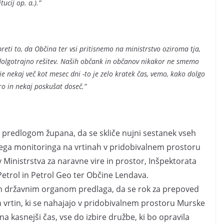
ucij op. a.).”
ti to, da Občina ter vsi pritisnemo na ministrstvo oziroma tja,
o dolgotrajno rešitev. Naših občank in občanov nikakor ne smemo
je nekaj več kot mesec dni -to je zelo kratek čas, vemo, kako dolgo
tro in nekaj poskušat doseč.”
 predlogom župana, da se skliče nujni sestanek vseh
nega monitoringa na vrtinah v pridobivalnem prostoru
 Ministrstva za naravne vire in prostor, Inšpektorata
Petrol in Petrol Geo ter Občine Lendava.
m državnim organom predlaga, da se rok za prepoved
čih vrtin, ki se nahajajo v pridobivalnem prostoru Murske
na kasnejši čas, vse do izbire družbe, ki bo opravila