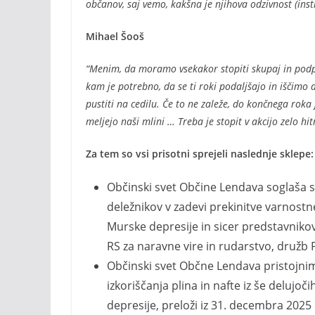
občanov, saj vemo, kakšna je njihova odzivnost (instit
Mihael Šooš
“Menim, da moramo vsekakor stopiti skupaj in podpre
kam je potrebno, da se ti roki podaljšajo in iščim
pustiti na cedilu. Če to ne zaleže, do končnega roka 
meljejo naši mlini … Treba je stopit v akcijo zelo hi
Za tem so vsi prisotni sprejeli naslednje sklepe:
Občinski svet Občine Lendava soglaša s
deležnikov v zadevi prekinitve varnost
Murske depresije in sicer predstavnikov
RS za naravne vire in rudarstvo, družb 
Občinski svet Občne Lendava pristojni
izkoriščanja plina in nafte iz še delujo
depresije, preloži iz 31. decembra 2025 