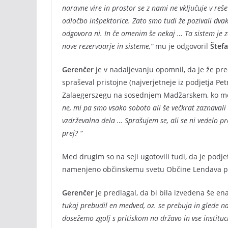
naravne vire in prostor se z nami ne vključuje v reš
odločbo inšpektorice. Zato smo tudi že pozivali dvak
odgovora ni. In če omenim še nekaj … Ta sistem je z
nove rezervoarje in sisteme,”
mu je odgovoril
Štef
Gerenčer
je v nadaljevanju opomnil, da je že pre
spraševal pristojne (najverjetneje iz podjetja Petr
Zalaegerszegu na sosednjem Madžarskem, ko med 
ne, mi pa smo vsako soboto ali še večkrat zaznavali v
vzdrževalna dela … Sprašujem se, ali se ni vedelo pr
prej? “
Med drugim so na seji ugotovili tudi, da je podj
namenjeno občinskemu svetu Občine Lendava posl
Gerenčer
je predlagal, da bi bila izvedena še e
tukaj prebudil en medved, oz. se prebuja in glede na
dosežemo zgolj s pritiskom na državo in vse institu