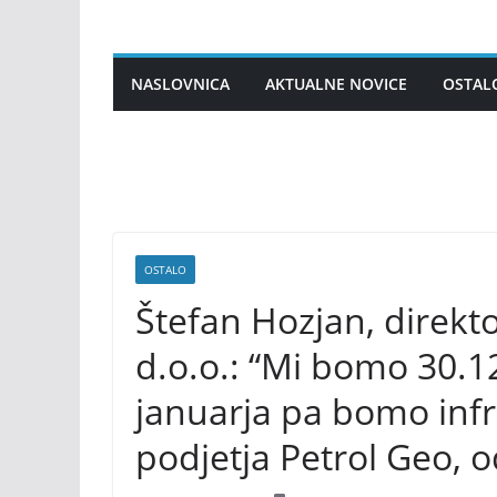
Skip
to
content
NASLOVNICA
AKTUALNE NOVICE
OSTAL
OSTALO
Štefan Hozjan, direkto
d.o.o.: “Mi bomo 30.12
januarja pa bomo infras
podjetja Petrol Geo, od