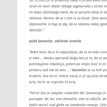
30.12.2025 je že praktično tukaj in je potrebno odre
stran ne more dobiti nekega sogovornika s strani min
en dopis občinskega sveta, da se sprejme sklep in da 
občanov. Menim, da se s tem ni za hecat. Sami vemo,
daljnosežne in bog ne daj, da se nekomu nekaj zgo
območje.”
Jožef Gerenčer, občinski svetnik
“Rekel bom, da je to nepojmljivo, da se na tako res
je tako … Modus operandi dolga leta je ta, da so ved
potrebujemo inšpekcijo, potem pa imajo tisoč in en i
primeru tudi tak ne vem, …”
Gerenčer
je za tem po
kratkim, dva do tri tedne nazaj in je vprašal dire
prej, da bi se urgiralo že prej.
“Petrol Geo je izvajalec rudarskih del, Geoenergo je 
postopke. Mi, ker smo domačini, smo se odločili, da
kakih nesreč, tudi glede na izvedensko mnenje. Cela