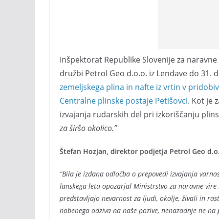
Inšpektorat Republike Slovenije za naravne vi
družbi Petrol Geo d.o.o. iz Lendave do 31
zemeljskega plina in nafte iz vrtin v prido
Centralne plinske postaje Petišovci
. Kot je
izvajanja rudarskih del pri izkoriščanju plins
za širšo okolico.”
Štefan Hozjan, direktor podjetja Petrol Geo d.o.
“Bila je izdana odločba o prepovedi izvajanja varno
lanskega leta opozarjal Ministrstvo za naravne vire i
predstavljajo nevarnost za ljudi, okolje, živali in r
nobenega odziva na naše pozive, nenazadnje ne na p