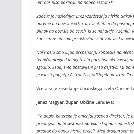
niti nas niso poklicali na noben sestanek.
Zadeva je naslednja: Brez vzdrževanja nizkih tlakov
opreme na površini vrtin, pri ventilih in do puščanj
plinov na površje ob ceveh, ki se nahajajo v zemlji.
kot sem že omenil, predstavlja relativno veliko nevar
Naše delo smo kljub prenehanju koncesije namerno n
tehnični pregled in ugotovilo potrebne aktivnosti, da
zgodilo. Sedaj smo postavljeni pred dejstvo. Mi bom
je v lasti podjetja Petrol Geo, odklopili od vrtin. Za
Včerajšnje zasedanje občinskega sveta Občine 
Janez Magyar, župan Občine Lendava:
“Ta dopis, katerega je omenjal gospod direktor, je
predlagal, da bi sestanek potekal skupno z ministrs
predlog do danes nismo prejeli. Med drugim sem pred