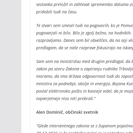
sestanka preložit in zahtevat spremembo datuma za 
pridobili tudi na času.
Te stvari sem iznesel tudi na pogovorih, ko je Pomur
pogovarjali ni bilo. Bilo je zgolj bežno, na hodniki
razpravljamo. Danes sem bil obveščen, da na seji vl
predlagam, da se naše razprave fokusirajo na iskanj
Sam sem na ministrstvu med drugim predlagal, da bi
zakon po vzoru Zakona o zapiranju rudnika Trbovlje-
moramo, da ima država odgovornost tudi do zaposle
ministra za podnebje, okolje in energijo, Bojana Kum
poslal elektronsko pošto in kasneje videl, da je moj
najverjetneje niso niti prebrali.”
Alen Dominič, občinski svetnik
“Glede interventnega zakona se z županom popolnom