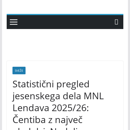
Skip
to
content
SVEŽE
Statistični pregled
jesenskega dela MNL
Lendava 2025/26:
Čentiba z največ