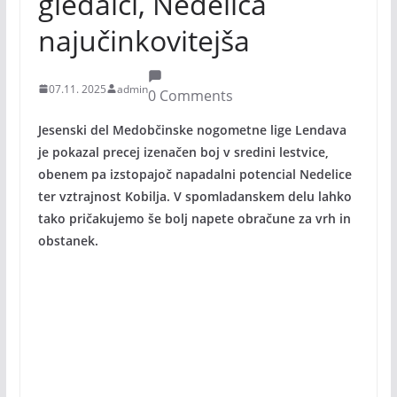
gledalci, Nedelica
najučinkovitejša
07.11. 2025
admin
0 Comments
Jesenski del Medobčinske nogometne lige Lendava
je pokazal precej izenačen boj v sredini lestvice,
obenem pa izstopajoč napadalni potencial Nedelice
ter vztrajnost Kobilja. V spomladanskem delu lahko
tako pričakujemo še bolj napete obračune za vrh in
obstanek.