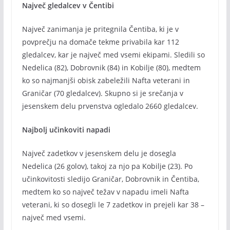
Največ gledalcev v Čentibi
Največ zanimanja je pritegnila Čentiba, ki je v
povprečju na domače tekme privabila kar 112
gledalcev, kar je največ med vsemi ekipami. Sledili so
Nedelica (82), Dobrovnik (84) in Kobilje (80), medtem
ko so najmanjši obisk zabeležili Nafta veterani in
Graničar (70 gledalcev). Skupno si je srečanja v
jesenskem delu prvenstva ogledalo 2660 gledalcev.
Najbolj učinkoviti napadi
Največ zadetkov v jesenskem delu je dosegla
Nedelica (26 golov), takoj za njo pa Kobilje (23). Po
učinkovitosti sledijo Graničar, Dobrovnik in Čentiba,
medtem ko so največ težav v napadu imeli Nafta
veterani, ki so dosegli le 7 zadetkov in prejeli kar 38 –
največ med vsemi.