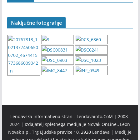
Naključne fotografije
Lendavska informativna stran - Lendavainfo.CoM | 2008-
2024 | Izdajatelj spletnega medija je Novak OnLine., Leon
Novak s.p., Trg Ljudske pravice 10, 2920 Lendava | Medij je
vpisan v razvid pri Ministrstvu za kulturo pod zaporedno