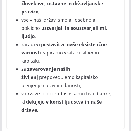
človekove, ustavne in državljanske
pravice
,
vse v naši državi smo ali osebno ali
poklicno
ustvarjali in soustvarjali mi,
ljudje,
zaradi
vzpostavitve naše eksistenčne
varnosti
zapiramo vrata rušilnemu
kapitalu,
za
zavarovanje naših
življenj
prepovedujemo kapitalsko
plenjenje naravnih danosti,
v državi so dobrodošle samo tiste banke,
ki
delujejo v korist ljudstva in naše
države.