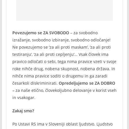
Povezujemo se ZA SVOBODO
– za svobodno
izražanje, svobodno izbiranje, svobodno odločanje!
Ne povezujemo se ‘za ali proti maskam’, ‘za ali proti
testiranju’, ‘za ali proti cepljenju’… Vsak človek ima
pravico odločati o sebi, tega nima pravice vzeti v svoje
roke nihče drug, nobena skupnost, nobena država. In
nihče nima pravice soditi o drugemu in ga zaradi
česarkoli diskriminirati.
Opredeljujemo se ZA DOBRO
–
za naše etično, človekoljubno delovanje v korist vseh
in vsakogar.
Zakaj smo?
Po Ustavi RS ima v Sloveniji oblast ljudstvo. Ljudstvo