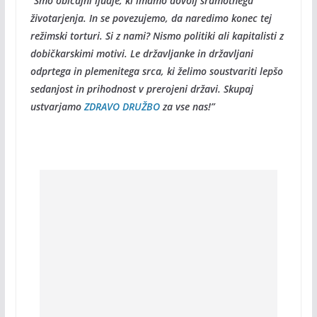
“Smo običajni ljudje, ki imamo dovolj sramotnega
životarjenja. In se povezujemo, da naredimo konec tej
režimski torturi. Si z nami? Nismo politiki ali kapitalisti z
dobičkarskimi motivi. Le državljanke in državljani
odprtega in plemenitega srca, ki želimo soustvariti lepšo
sedanjost in prihodnost v prerojeni državi. Skupaj
ustvarjamo
ZDRAVO DRUŽBO
za vse nas!”