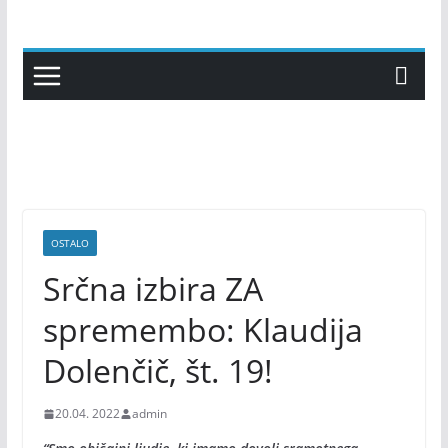
Skip
to
content
OSTALO
Srčna izbira ZA
spremembo: Klaudija
Dolenčič, št. 19!
20.04. 2022
admin