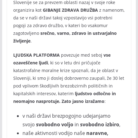
Slovenije se za prevzem oblasti nazaj v svoje roke
organizira kot
GIBANJE ZDRAVA DRUŽBA
z namenom,
da se v naši državi takoj vzpostavijo vsi potrebni
pogoji za zdravo družbo, v kateri bo vsakomur
zagotovljeno
srečno, varno, zdravo in ustvarjalno
življenje
.
LJUDSKA PLATFORMA
povezuje med seboj
vse
ozaveščene ljudi
, ki so v letu dni pričujoče
katastrofalne moralne krize spoznali, da je oblast v
Sloveniji, ki smo ji doslej dobroverno zaupali, že 30 let
pod vplivom škodljivih brezobzirnih političnih in
kapitalskih interesov, katerim
ljudstvo odločno in
neomajno nasprotuje. Zato jasno izražamo
:
v naši državi brezpogojno udejanjamo
svojo
svobodno voljo
in
svobodno izbiro
,
naše aktivnosti vodijo naše
naravne,