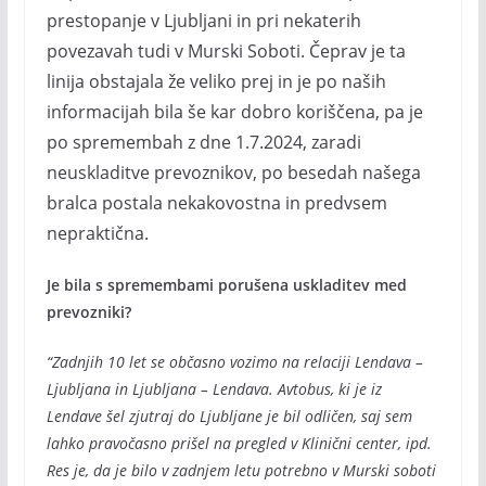
prestopanje v Ljubljani in pri nekaterih
povezavah tudi v Murski Soboti. Čeprav je ta
linija obstajala že veliko prej in je po naših
informacijah bila še kar dobro koriščena, pa je
po spremembah z dne 1.7.2024, zaradi
neuskladitve prevoznikov, po besedah našega
bralca postala nekakovostna in predvsem
nepraktična.
Je bila s spremembami porušena uskladitev med
prevozniki?
“Zadnjih 10 let se občasno vozimo na relaciji Lendava –
Ljubljana in Ljubljana – Lendava. Avtobus, ki je iz
Lendave šel zjutraj do Ljubljane je bil odličen, saj sem
lahko pravočasno prišel na pregled v Klinični center, ipd.
Res je, da je bilo v zadnjem letu potrebno v Murski soboti