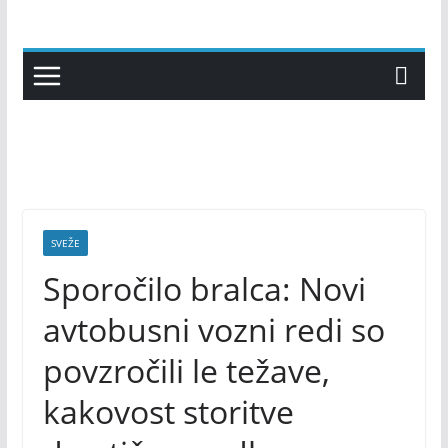
Skip
to
content
SVEŽE
Sporočilo bralca: Novi
avtobusni vozni redi so
povzročili le težave,
kakovost storitve