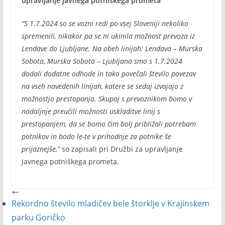
upravljanje javnega potniškega prometa
“S 1.7.2024 so se vozni redi po vsej Sloveniji nekoliko
spremenili, nikakor pa se ni ukinila možnost prevoza iz
Lendave do Ljubljane. Na obeh linijah: Lendava – Murska
Sobota, Murska Sobota – Ljubljana smo s 1.7.2024
dodali dodatne odhode in tako povečali število povezav
na vseh navedenih linijah, katere se sedaj izvajajo z
možnostjo prestopanja. Skupaj s prevoznikom bomo v
nadaljnje preučili možnosti uskladitve linij s
prestopanjem, da se bomo čim bolj približali potrebam
potnikov in bodo le-te v prihodnje za potnike še
prijaznejše,”
so zapisali pri Družbi za upravljanje
javnega potniškega prometa.
Rekordno število mladičev bele štorklje v Krajinskem
parku Goričko