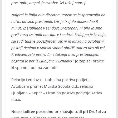
prestopiti, ampak je avtobus šel takoj naprej.
Najprej je linija bila direktna. Potem se je spremenila na
način, da smo prestopali, kar je trajalo dobesedno 5
minut. Iz Ljubljane v Lendavo prestopanj ni bilo in smo
prvič torej izstopili na cilju, v Lendavi. Sedaj pa je še huje,
saj tudi takšne povezljivosti več ni in lahko na avtobusni
postaji denimo v Murski Soboti obtičiš tudi za uro ali več.
Predvsem zelo pestra (in s čakanji med prestopanjem
bogata) je pot iz Ljubljane v Lendavo,”
je zapisal bralec,
ki spomni tudi na zamude.
Relacijo Lendava – Ljubljana pokriva podjetje
Avtobusni promet Murska Sobota d.d., relacijo
Ljubljana – Koper – Piran pa pokriva podjetje Arriva
d.o.o.
Neuskladitev posredno priznavajo tudi pri Družbi za