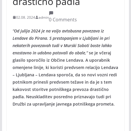
drastično padla
02.08. 2024
admin
0 Comments
“Od julija 2024 je na voljo avtobusna povezava iz
Lendave do Pirana. S prestopanjem v Ljubljani in pri
nekaterih povezavah tudi v Murski Soboti boste lahko
enostavno in udobno potovali do obale,”
se je včeraj
glasilo sporočilo iz Občine Lendava. A uporabnik
omenjene linije, ki koristi predvsem relacijo Lendava
– Ljubljana – Lendava sporoča, da so novi vozni redi
potnikom prinesli predvsem težave in da je s tem
kakovost storitve potniškega prevoza drastično
padla. Neuskladitev posredno priznavajo tudi pri
Družbi za upravljanje javnega potniškega prometa.