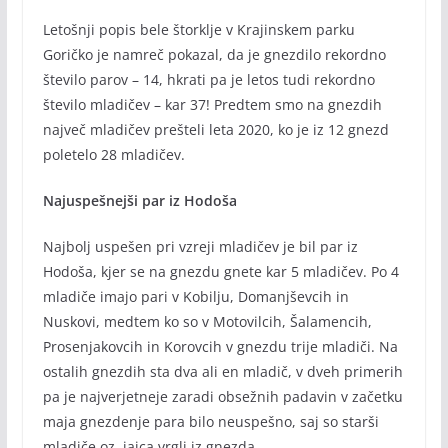
Letošnji popis bele štorklje v Krajinskem parku
Goričko je namreč pokazal, da je gnezdilo rekordno
število parov – 14, hkrati pa je letos tudi rekordno
število mladičev – kar 37! Predtem smo na gnezdih
največ mladičev prešteli leta 2020, ko je iz 12 gnezd
poletelo 28 mladičev.
Najuspešnejši par iz Hodoša
Najbolj uspešen pri vzreji mladičev je bil par iz
Hodoša, kjer se na gnezdu gnete kar 5 mladičev. Po 4
mladiče imajo pari v Kobilju, Domanjševcih in
Nuskovi, medtem ko so v Motovilcih, Šalamencih,
Prosenjakovcih in Korovcih v gnezdu trije mladiči. Na
ostalih gnezdih sta dva ali en mladič, v dveh primerih
pa je najverjetneje zaradi obsežnih padavin v začetku
maja gnezdenje para bilo neuspešno, saj so starši
mladiče oz. jajca vrgli iz gnezda.