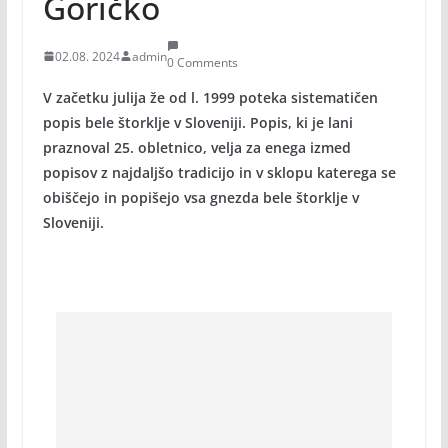
Goričko
02.08. 2024
admin
0 Comments
V začetku julija že od l. 1999 poteka sistematičen
popis bele štorklje v Sloveniji. Popis, ki je lani
praznoval 25. obletnico, velja za enega izmed
popisov z najdaljšo tradicijo in v sklopu katerega se
obiščejo in popišejo vsa gnezda bele štorklje v
Sloveniji.