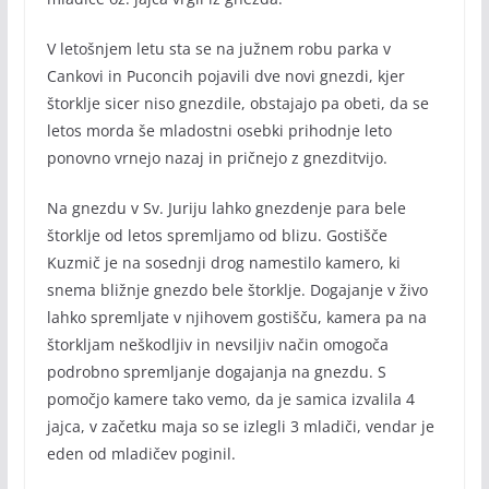
V letošnjem letu sta se na južnem robu parka v
Cankovi in Puconcih pojavili dve novi gnezdi, kjer
štorklje sicer niso gnezdile, obstajajo pa obeti, da se
letos morda še mladostni osebki prihodnje leto
ponovno vrnejo nazaj in pričnejo z gnezditvijo.
Na gnezdu v Sv. Juriju lahko gnezdenje para bele
štorklje od letos spremljamo od blizu. Gostišče
Kuzmič je na sosednji drog namestilo kamero, ki
snema bližnje gnezdo bele štorklje. Dogajanje v živo
lahko spremljate v njihovem gostišču, kamera pa na
štorkljam neškodljiv in nevsiljiv način omogoča
podrobno spremljanje dogajanja na gnezdu. S
pomočjo kamere tako vemo, da je samica izvalila 4
jajca, v začetku maja so se izlegli 3 mladiči, vendar je
eden od mladičev poginil.