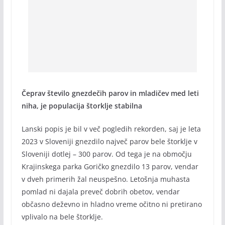
Čeprav število gnezdečih parov in mladičev med leti
niha, je populacija štorklje stabilna
Lanski popis je bil v več pogledih rekorden, saj je leta
2023 v Sloveniji gnezdilo največ parov bele štorklje v
Sloveniji dotlej – 300 parov. Od tega je na območju
Krajinskega parka Goričko gnezdilo 13 parov, vendar
v dveh primerih žal neuspešno. Letošnja muhasta
pomlad ni dajala preveč dobrih obetov, vendar
občasno deževno in hladno vreme očitno ni pretirano
vplivalo na bele štorklje.