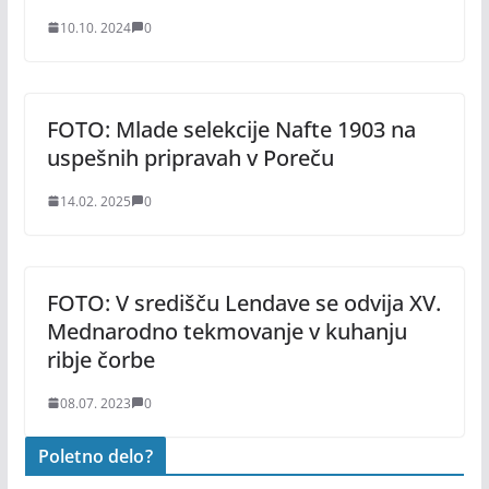
10.10. 2024
0
FOTO: Mlade selekcije Nafte 1903 na
uspešnih pripravah v Poreču
14.02. 2025
0
FOTO: V središču Lendave se odvija XV.
Mednarodno tekmovanje v kuhanju
ribje čorbe
08.07. 2023
0
Poletno delo?