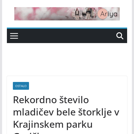
Skip
to
content
OSTALO
Rekordno število
mladičev bele štorklje v
Krajinskem parku