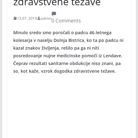
zdravstvene težave
13.07. 2019
admin
0 Comments
Minulo sredo smo poročali o padcu 46-letnega
kolesarja v naselju Dolnja Bistrica, ko ta po padcu ni
kazal znakov življenja, rešilo pa ga ni niti
posredovanje nujne medicinske pomoči iz Lendave.
Čeprav rezultati sanitarne obdukcije niso znani, pa
so, kot kaže, vzrok dogodka zdravstvene težave.