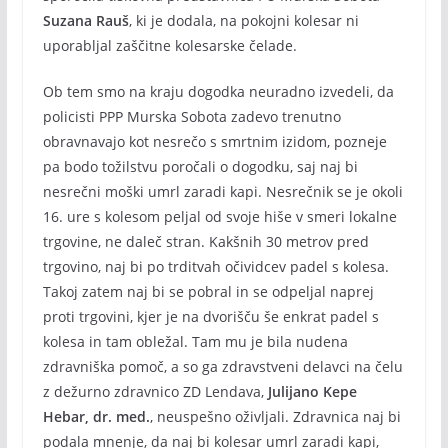
Suzana Rauš
, ki je dodala, na pokojni kolesar ni
uporabljal zaščitne kolesarske čelade.
Ob tem smo na kraju dogodka neuradno izvedeli, da
policisti PPP Murska Sobota zadevo trenutno
obravnavajo kot nesrečo s smrtnim izidom, pozneje
pa bodo tožilstvu poročali o dogodku, saj naj bi
nesrečni moški umrl zaradi kapi. Nesrečnik se je okoli
16. ure s kolesom peljal od svoje hiše v smeri lokalne
trgovine, ne daleč stran. Kakšnih 30 metrov pred
trgovino, naj bi po trditvah očividcev padel s kolesa.
Takoj zatem naj bi se pobral in se odpeljal naprej
proti trgovini, kjer je na dvorišču še enkrat padel s
kolesa in tam obležal. Tam mu je bila nudena
zdravniška pomoč, a so ga zdravstveni delavci na čelu
z dežurno zdravnico ZD Lendava,
Julijano Kepe
Hebar, dr. med.
, neuspešno oživljali. Zdravnica naj bi
podala mnenje, da naj bi kolesar umrl zaradi kapi,