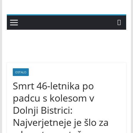
Skip
to
content
OSTALO
Smrt 46-letnika po
padcu s kolesom v
Dolnji Bistrici:
Najverjetneje je šlo za