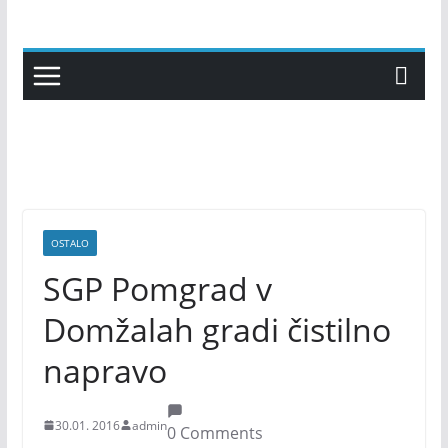
Skip
to
content
OSTALO
SGP Pomgrad v
Domžalah gradi čistilno
napravo
30.01. 2016
admin
0 Comments