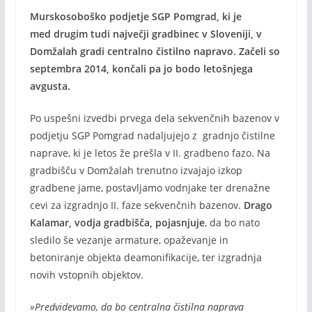
Murskosoboško podjetje SGP Pomgrad, ki je
med drugim tudi največji gradbinec v Sloveniji, v
Domžalah gradi centralno čistilno napravo. Začeli so
septembra 2014, končali pa jo bodo letošnjega
avgusta.
Po uspešni izvedbi prvega dela sekvenčnih bazenov v
podjetju SGP Pomgrad nadaljujejo z gradnjo čistilne
naprave, ki je letos že prešla v II. gradbeno fazo. Na
gradbišču v Domžalah trenutno izvajajo izkop
gradbene jame, postavljamo vodnjake ter drenažne
cevi za izgradnjo II. faze sekvenčnih bazenov.
Drago
Kalamar, vodja gradbišča, pojasnjuje
, da bo nato
sledilo še vezanje armature, opaževanje in
betoniranje objekta deamonifikacije, ter izgradnja
novih vstopnih objektov.
»Predvidevamo, da bo centralna čistilna naprava