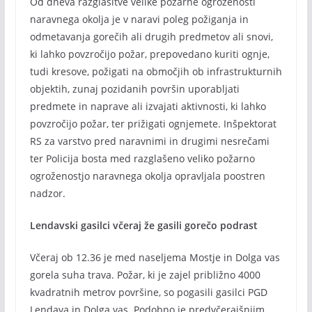
Od dneva razglasitve velike požarne ogroženosti
naravnega okolja je v naravi poleg požiganja in
odmetavanja gorečih ali drugih predmetov ali snovi,
ki lahko povzročijo požar, prepovedano kuriti ognje,
tudi kresove, požigati na območjih ob infrastrukturnih
objektih, zunaj pozidanih površin uporabljati
predmete in naprave ali izvajati aktivnosti, ki lahko
povzročijo požar, ter prižigati ognjemete. Inšpektorat
RS za varstvo pred naravnimi in drugimi nesrečami
ter Policija bosta med razglašeno veliko požarno
ogroženostjo naravnega okolja opravljala poostren
nadzor.
Lendavski gasilci včeraj že gasili gorečo podrast
Včeraj ob 12.36 je med naseljema Mostje in Dolga vas
gorela suha trava. Požar, ki je zajel približno 4000
kvadratnih metrov površine, so pogasili gasilci PGD
Lendava in Dolga vas. Podobno je predvčerajšnjim