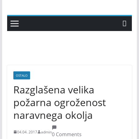
Skip
to
content
OSTALO
Razglašena velika
požarna ogroženost
naravnega okolja
04.04. 2017
admin
0 Comments