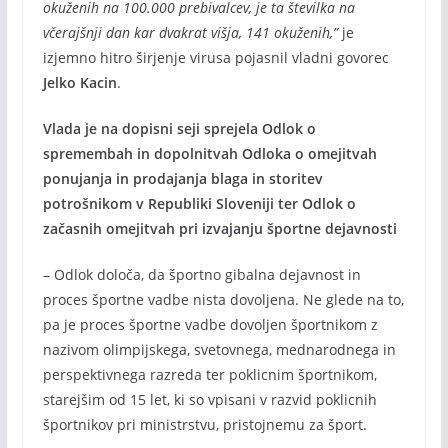
okuženih na 100.000 prebivalcev, je ta številka na
včerajšnji dan kar dvakrat višja, 141 okuženih,”
je
izjemno hitro širjenje virusa pojasnil vladni govorec
Jelko Kacin
.
Vlada je na dopisni seji sprejela Odlok o
spremembah in dopolnitvah Odloka o omejitvah
ponujanja in prodajanja blaga in storitev
potrošnikom v Republiki Sloveniji ter Odlok o
začasnih omejitvah pri izvajanju športne dejavnosti
– Odlok določa, da športno gibalna dejavnost in
proces športne vadbe nista dovoljena. Ne glede na to,
pa je proces športne vadbe dovoljen športnikom z
nazivom olimpijskega, svetovnega, mednarodnega in
perspektivnega razreda ter poklicnim športnikom,
starejšim od 15 let, ki so vpisani v razvid poklicnih
športnikov pri ministrstvu, pristojnemu za šport.