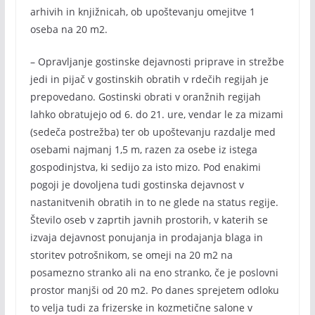
arhivih in knjižnicah, ob upoštevanju omejitve 1
oseba na 20 m2.
– Opravljanje gostinske dejavnosti priprave in strežbe
jedi in pijač v gostinskih obratih v rdečih regijah je
prepovedano. Gostinski obrati v oranžnih regijah
lahko obratujejo od 6. do 21. ure, vendar le za mizami
(sedeča postrežba) ter ob upoštevanju razdalje med
osebami najmanj 1,5 m, razen za osebe iz istega
gospodinjstva, ki sedijo za isto mizo. Pod enakimi
pogoji je dovoljena tudi gostinska dejavnost v
nastanitvenih obratih in to ne glede na status regije.
Število oseb v zaprtih javnih prostorih, v katerih se
izvaja dejavnost ponujanja in prodajanja blaga in
storitev potrošnikom, se omeji na 20 m2 na
posamezno stranko ali na eno stranko, če je poslovni
prostor manjši od 20 m2. Po danes sprejetem odloku
to velja tudi za frizerske in kozmetične salone v