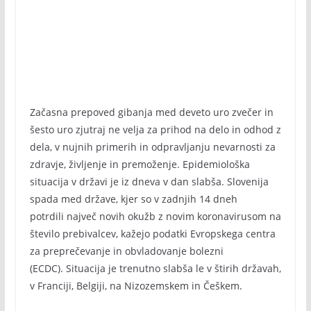
Začasna prepoved gibanja med deveto uro zvečer in
šesto uro zjutraj ne velja za prihod na delo in odhod z
dela, v nujnih primerih in odpravljanju nevarnosti za
zdravje, življenje in premoženje. Epidemiološka
situacija v državi je iz dneva v dan slabša. Slovenija
spada med države, kjer so v zadnjih 14 dneh
potrdili največ novih okužb z novim koronavirusom na
število prebivalcev, kažejo podatki Evropskega centra
za preprečevanje in obvladovanje bolezni
(ECDC). Situacija je trenutno slabša le v štirih državah,
v Franciji, Belgiji, na Nizozemskem in Češkem.