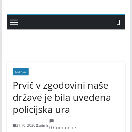
Skip
to
content
OSTALO
Prvič v zgodovini naše
države je bila uvedena
policijska ura
21.10. 2020
admin
0 Comments