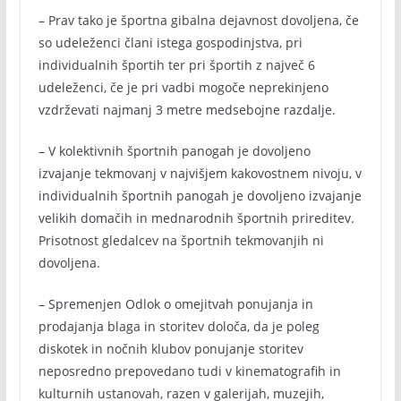
– Prav tako je športna gibalna dejavnost dovoljena, če
so udeleženci člani istega gospodinjstva, pri
individualnih športih ter pri športih z največ 6
udeleženci, če je pri vadbi mogoče neprekinjeno
vzdrževati najmanj 3 metre medsebojne razdalje.
– V kolektivnih športnih panogah je dovoljeno
izvajanje tekmovanj v najvišjem kakovostnem nivoju, v
individualnih športnih panogah je dovoljeno izvajanje
velikih domačih in mednarodnih športnih prireditev.
Prisotnost gledalcev na športnih tekmovanjih ni
dovoljena.
– Spremenjen Odlok o omejitvah ponujanja in
prodajanja blaga in storitev določa, da je poleg
diskotek in nočnih klubov ponujanje storitev
neposredno prepovedano tudi v kinematografih in
kulturnih ustanovah, razen v galerijah, muzejih,