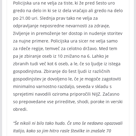
Policijska ura ne velja za tiste, ki že pred šesto uro
gredo na delo in ki se iz dela vračajo ali gredo na delo
po 21.00 uri. Slednja prav tako ne velja za
odpravljanje neposredne nevarnosti za zdravje,
življenje in premoženje ter dostop in nudenje storitev
za nujne primere. Policijska ura sicer ne velja samo
za rdeče regije, temveč za celotno državo. Med tem
pa je zbiranje oseb iz 10 znižano na 6. Lahko je
zbranih tudi več kot 6 oseb, a le, če so ljudje iz istega
gospodinjstva. Zbiranje do šest ljudi iz različnih
gospodinjstev je dovoljeno le, če je mogoče zagotoviti
minimalno varnostno razdaljo, seveda v skladu s
sprejetimi navodili oziroma priporočili NIJZ. Začasno
so prepovedane vse prireditve, shodi, poroke in verski
obredi.
“Še nikoli ni bilo tako hudo. Če smo še nedavno opazovali
Italijo, kako so jim hitro rasle številke in znašale 70