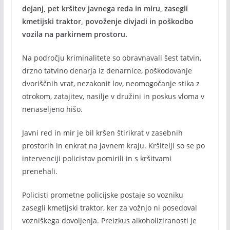
dejanj, pet kršitev javnega reda in miru, zasegli
kmetijski traktor, povoženje divjadi in poškodbo
vozila na parkirnem prostoru.
Na področju kriminalitete so obravnavali šest tatvin,
drzno tatvino denarja iz denarnice, poškodovanje
dvoriščnih vrat, nezakonit lov, neomogočanje stika z
otrokom, zatajitev, nasilje v družini in poskus vloma v
nenaseljeno hišo.
Javni red in mir je bil kršen štirikrat v zasebnih
prostorih in enkrat na javnem kraju. Kršitelji so se po
intervenciji policistov pomirili in s kršitvami
prenehali.
Policisti prometne policijske postaje so vozniku
zasegli kmetijski traktor, ker za vožnjo ni posedoval
vozniškega dovoljenja. Preizkus alkoholiziranosti je