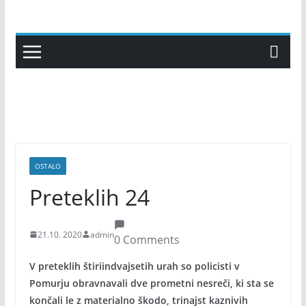
Skip
to
content
OSTALO
Preteklih 24
21.10. 2020
admin
0 Comments
V preteklih štiriindvajsetih urah so policisti v
Pomurju obravnavali dve prometni nesreči, ki sta se
končali le z materialno škodo, trinajst kaznivih