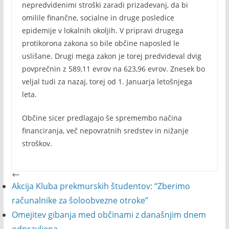
nepredvidenimi stroški zaradi prizadevanj, da bi
omilile finančne, socialne in druge posledice
epidemije v lokalnih okoljih. V pripravi drugega
protikorona zakona so bile občine naposled le
uslišane. Drugi mega zakon je torej predvideval dvig
povprečnin z 589,11 evrov na 623,96 evrov. Znesek bo
veljal tudi za nazaj, torej od 1. Januarja letošnjega
leta.
Občine sicer predlagajo še spremembo načina
financiranja, več nepovratnih sredstev in nižanje
stroškov.
Akcija Kluba prekmurskih študentov: “Zberimo
računalnike za šoloobvezne otroke”
Omejitev gibanja med občinami z današnjim dnem