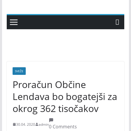
Skip
to
content
SVEŽE
Proračun Občine
Lendava bo bogatejši za
okrog 362 tisočakov
30.04. 2020
admin
0 Comments