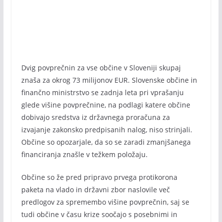
Dvig povprečnin za vse občine v Sloveniji skupaj
znaša za okrog 73 milijonov EUR. Slovenske občine in
finančno ministrstvo se zadnja leta pri vprašanju
glede višine povprečnine, na podlagi katere občine
dobivajo sredstva iz državnega proračuna za
izvajanje zakonsko predpisanih nalog, niso strinjali.
Občine so opozarjale, da so se zaradi zmanjšanega
financiranja znašle v težkem položaju.
Občine so že pred pripravo prvega protikorona
paketa na vlado in državni zbor naslovile več
predlogov za spremembo višine povprečnin, saj se
tudi občine v času krize soočajo s posebnimi in