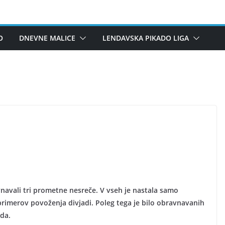
O
DNEVNE MALICE
LENDAVSKA PIKADO LIGA
navali tri prometne nesreče. V vseh je nastala samo
primerov povoženja divjadi. Poleg tega je bilo obravnavanih
eda.