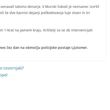
ravnavali tatvino denarja. V Murski Soboti je neznanec izvršil
i še dve kaznivi dejanji poškodovanja tuje stvari in tri
 in 1-krat na javnem kraju. Kršitelji so se ob intervencijah
nes čez dan na območju policijske postaje Ljutomer.
jo tovornjaki?
opel