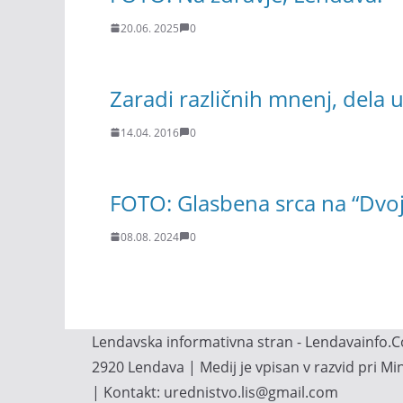
20.06. 2025
0
Zaradi različnih mnenj, dela 
14.04. 2016
0
FOTO: Glasbena srca na “Dvoj
08.08. 2024
0
Lendavska informativna stran - Lendavainfo.Co
2920 Lendava | Medij je vpisan v razvid pri M
| Kontakt: urednistvo.lis@gmail.com