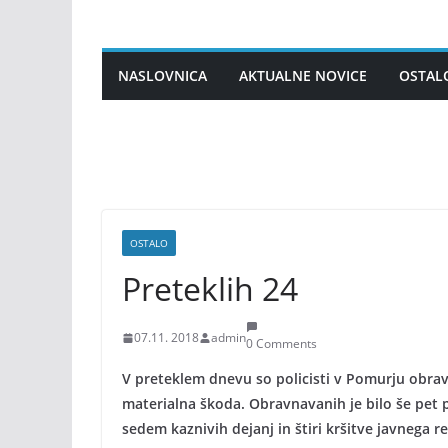
Skip
to
content
NASLOVNICA
AKTUALNE NOVICE
OSTAL
OSTALO
Preteklih 24
07.11. 2018
admin
0 Comments
V preteklem dnevu so policisti v Pomurju obrav
materialna škoda. Obravnavanih je bilo še pet 
sedem kaznivih dejanj in štiri kršitve javnega r