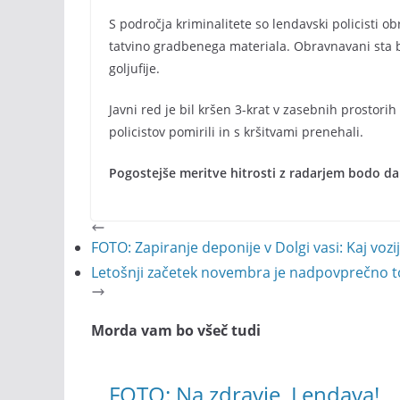
S področja kriminalitete so lendavski policisti ob
tatvino gradbenega materiala. Obravnavani sta bil
goljufije.
Javni red je bil kršen 3-krat v zasebnih prostorih
policistov pomirili in s kršitvami prenehali.
Pogostejše meritve hitrosti z radarjem bodo da
FOTO: Zapiranje deponije v Dolgi vasi: Kaj vozi
Letošnji začetek novembra je nadpovprečno t
Morda vam bo všeč tudi
FOTO: Na zdravje, Lendava!