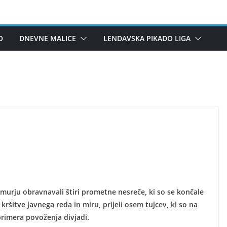
O
DNEVNE MALICE
LENDAVSKA PIKADO LIGA
Pomurju obravnavali štiri prometne nesreče, ki so se končale
 kršitve javnega reda in miru, prijeli osem tujcev, ki so na
primera povoženja divjadi.