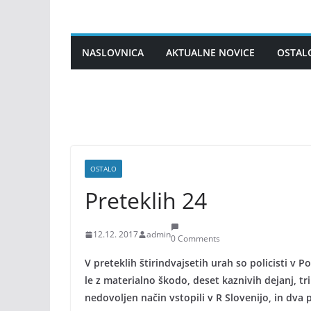
Skip
to
content
NASLOVNICA
AKTUALNE NOVICE
OSTAL
OSTALO
Preteklih 24
12.12. 2017
admin
0 Comments
V preteklih štirindvajsetih urah so policisti v 
le z materialno škodo, deset kaznivih dejanj, tri
nedovoljen način vstopili v R Slovenijo, in dva 