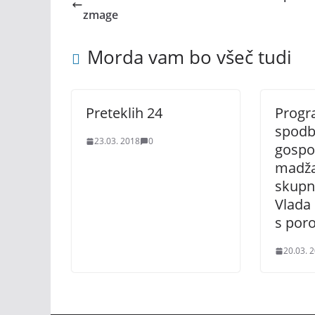
zmage
Morda vam bo všeč tudi
Preteklih 24
Prog
spodb
23.03. 2018
0
gospo
madža
skupn
Vlada 
s por
20.03. 