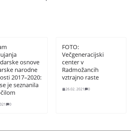
ram
FOTO:
ujanja
Večgeneracijski
darske osnove
center v
rske narodne
Radmožancih
osti 2017–2020:
vztrajno raste
se je seznanila
26.02. 2021
0
očilom
2021
0