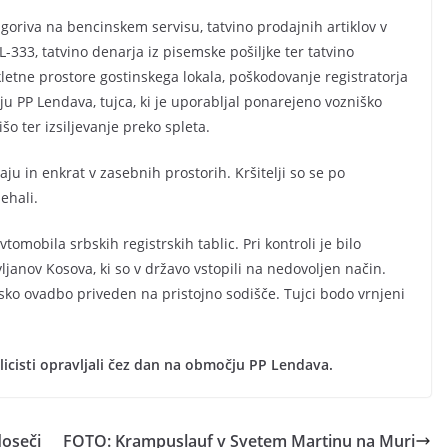
 goriva na bencinskem servisu, tatvino prodajnih artiklov v
L-333, tatvino denarja iz pisemske pošiljke ter tatvino
letne prostore gostinskega lokala, poškodovanje registratorja
 PP Lendava, tujca, ki je uporabljal ponarejeno vozniško
šo ter izsiljevanje preko spleta.
aju in enkrat v zasebnih prostorih. Kršitelji so se po
nehali.
tomobila srbskih registrskih tablic. Pri kontroli je bilo
ljanov Kosova, ki so v državo vstopili na nedovoljen način.
nsko ovadbo priveden na pristojno sodišče. Tujci bodo vrnjeni
licisti opravljali čez dan na območju PP Lendava.
doseči
FOTO: Krampuslauf v Svetem Martinu na Muri