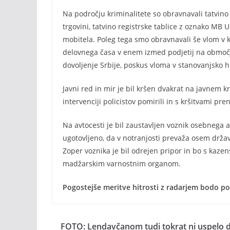
Na področju kriminalitete so obravnavali tatvino
trgovini, tatvino registrske tablice z oznako MB U
mobitela. Poleg tega smo obravnavali še vlom v k
delovnega časa v enem izmed podjetij na območju
dovoljenje Srbije, poskus vloma v stanovanjsko hi
Javni red in mir je bil kršen dvakrat na javnem kr
intervenciji policistov pomirili in s kršitvami pre
Na avtocesti je bil zaustavljen voznik osebnega av
ugotovljeno, da v notranjosti prevaža osem držav
Zoper voznika je bil odrejen pripor in bo s kaze
madžarskim varnostnim organom.
Pogostejše meritve hitrosti z radarjem bodo po
FOTO: Lendavčanom tudi tokrat ni uspelo 