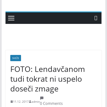
Skip
to
content
SVEŽE
FOTO: Lendavčanom
tudi tokrat ni uspelo
doseči zmage
11.12. 2017
admin
0 Comments