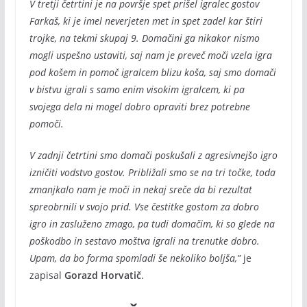
V tretji četrtini je na površje spet prišel igralec gostov
Farkaš, ki je imel neverjeten met in spet zadel kar štiri
trojke, na tekmi skupaj 9. Domačini ga nikakor nismo
mogli uspešno ustaviti, saj nam je preveč moči vzela igra
pod košem in pomoč igralcem blizu koša, saj smo domači
v bistvu igrali s samo enim visokim igralcem, ki pa
svojega dela ni mogel dobro opraviti brez potrebne
pomoči.
V zadnji četrtini smo domači poskušali z agresivnejšo igro
izničiti vodstvo gostov. Približali smo se na tri točke, toda
zmanjkalo nam je moči in nekaj sreče da bi rezultat
spreobrnili v svojo prid. Vse čestitke gostom za dobro
igro in zasluženo zmago, pa tudi domačim, ki so glede na
poškodbo in sestavo moštva igrali na trenutke dobro.
Upam, da bo forma spomladi še nekoliko boljša,”
je
zapisal
Gorazd Horvatič
.