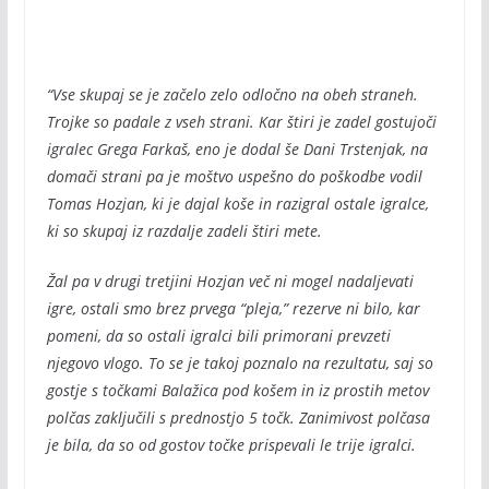
“Vse skupaj se je začelo zelo odločno na obeh straneh.
Trojke so padale z vseh strani. Kar štiri je zadel gostujoči
igralec Grega Farkaš, eno je dodal še Dani Trstenjak, na
domači strani pa je moštvo uspešno do poškodbe vodil
Tomas Hozjan, ki je dajal koše in razigral ostale igralce,
ki so skupaj iz razdalje zadeli štiri mete.
Žal pa v drugi tretjini Hozjan več ni mogel nadaljevati
igre, ostali smo brez prvega “pleja,” rezerve ni bilo, kar
pomeni, da so ostali igralci bili primorani prevzeti
njegovo vlogo. To se je takoj poznalo na rezultatu, saj so
gostje s točkami Balažica pod košem in iz prostih metov
polčas zaključili s prednostjo 5 točk. Zanimivost polčasa
je bila, da so od gostov točke prispevali le trije igralci.