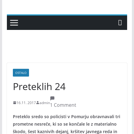
Skip
to
content
OSTALO
Preteklih 24
16.11. 2017
admin
1 Comment
Preteklo sredo so policisti v Pomurju obravnavali tri
prometne nesreče, ki so se končale le z materialno
škodo, šest kaznivih dejanj, kršitev javnega reda in