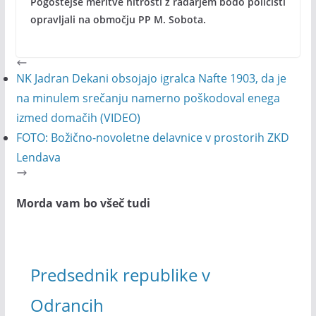
Pogostejše meritve hitrosti z radarjem bodo policisti
opravljali na območju PP M. Sobota.
NK Jadran Dekani obsojajo igralca Nafte 1903, da je
na minulem srečanju namerno poškodoval enega
izmed domačih (VIDEO)
FOTO: Božično-novoletne delavnice v prostorih ZKD
Lendava
Morda vam bo všeč tudi
Predsednik republike v
Odrancih