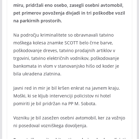
miru, pridržali eno osebo, zasegli osebni avtomobil,
pet primerov povoženja divjadi in tri poškodbe vozil
na parkirnih prostorih.
Na področju kriminalitete so obravnavali tatvino
moškega kolesa znamke SCOTT belo črne barve,
poškodovanje dreves, tatvino prodajnih artiklov v
trgovini, tatvino električnih vodnikov, poškodovanje
bankomata in vlom v stanovanjsko hišo od koder je
bila ukradena zlatnina.
Javni red in mir je bil kršen enkrat na javnem kraju.
Moški, ki se kljub intervenciji policistov ni hotel
pomiriti je bil pridržan na PP M. Sobota.
Vozniku je bil zasežen osebni avtomobil, ker za vožnjo
ni posedoval vozniškega dovoljenja.