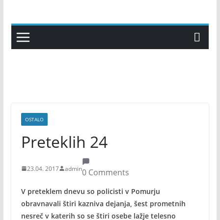
Skip
to
content
OSTALO
Preteklih 24
23.04. 2017
admin
0 Comments
V preteklem dnevu so policisti v Pomurju
obravnavali štiri kazniva dejanja, šest prometnih
nesreč v katerih so se štiri osebe lažje telesno