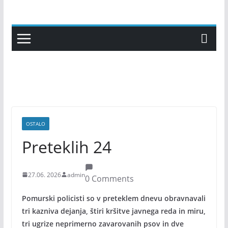
Skip
to
content
OSTALO
Preteklih 24
27.06. 2026
admin
0 Comments
Pomurski policisti so v preteklem dnevu obravnavali
tri kazniva dejanja, štiri kršitve javnega reda in miru,
tri ugrize neprimerno zavarovanih psov in dve