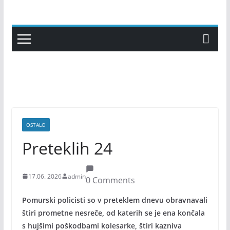
Skip
to
content
OSTALO
Preteklih 24
17.06. 2026
admin
0 Comments
Pomurski policisti so v preteklem dnevu obravnavali
štiri prometne nesreče, od katerih se je ena končala
s hujšimi poškodbami kolesarke, štiri kazniva