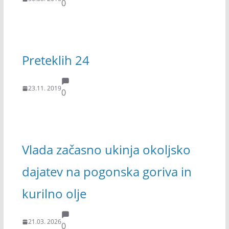
0
Preteklih 24
23.11. 2019
0
Vlada začasno ukinja okoljsko
dajatev na pogonska goriva in
kurilno olje
21.03. 2026
0