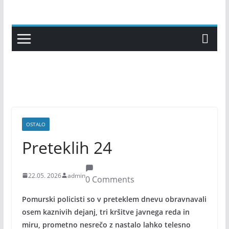
Skip
to
content
OSTALO
Preteklih 24
22.05. 2026
admin
0 Comments
Pomurski policisti so v preteklem dnevu obravnavali
osem kaznivih dejanj, tri kršitve javnega reda in
miru, prometno nesrečo z nastalo lahko telesno