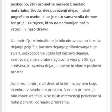
poškodbo, štiri prometne nesreče z nastalo
materialno škodo, dve povoženji divjadi, iskali
pogrešano osebo, ki se je nato sama vrnila domov
ter prijeli 14 tujcev, ki so na nedovoljen način
vstopili v našo državo.
Na področju kriminalitete je bilo obravnavano kaznivo
dejanje goljufije, kaznivo dejanje poškodovanja tuje
stvari, poškodovanje vozila kot kaznivo dejanje,
kaznivo dejanje zlorabe negotovinskega plačilnega
sredstva, tri kazniva dejanja tatvine in vlom v poslovni
prostor.
Javni red in mir je bil dvakrat kršen na javnem kraju
in enkrat v zasebnem prostoru. V enem primeru je
bilo zoper kršitelja, ki se kljub intervenciji policistov ni
hotel pomiriti, odrejeno pridržanje.