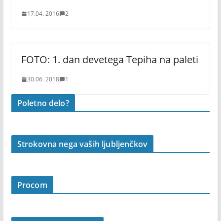
17.04. 2016
2
FOTO: 1. dan devetega Tepiha na paleti
30.06. 2018
1
Poletno delo?
Strokovna nega vaših ljubljenčkov
Procom