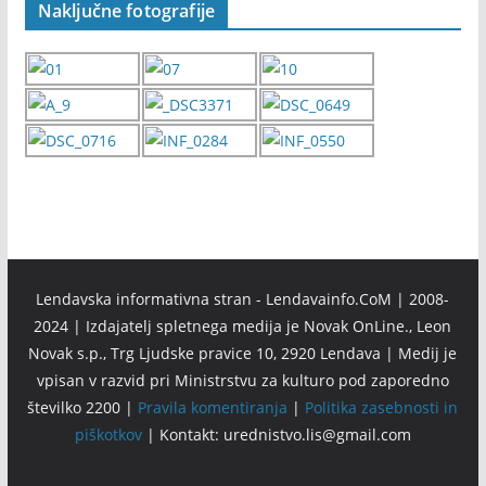
Naključne fotografije
Lendavska informativna stran - Lendavainfo.CoM | 2008-
2024 | Izdajatelj spletnega medija je Novak OnLine., Leon
Novak s.p., Trg Ljudske pravice 10, 2920 Lendava | Medij je
vpisan v razvid pri Ministrstvu za kulturo pod zaporedno
številko 2200 |
Pravila komentiranja
|
Politika zasebnosti in
piškotkov
| Kontakt: urednistvo.lis@gmail.com