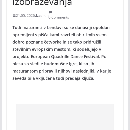
izobraževanja
21.05. 2026
admin
0 Comments
Tudi maturanti v Lendavi so se današnji opoldan
opremljeni s piščalkami zavrteli ob ritmih vsem
dobro poznane četvorke in se tako pridružili
številnim evropskim mestom, ki sodelujejo v
projektu European Quadrille Dance Festival. Po
plesu so sledile hudomušne igre, ki so jih
maturantom pripravili njihovi naslednjiki, v kar je
seveda bila vključena tudi predaja ključa.