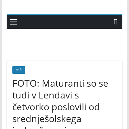
Skip
to
content
SVEŽE
FOTO: Maturanti so se
tudi v Lendavi s
četvorko poslovili od
srednješolskega