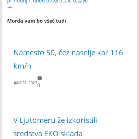
prihodnjih dneh povzročale težave
Morda vam bo všeč tudi
Namesto 50, čez naselje kar 116
km/h
08.01. 2022
0
V Ljutomeru že izkoristili
sredstva EKO sklada