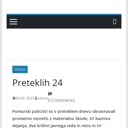
Skip
to
content
OSTALO
Preteklih 24
04.04. 2025
admin
0 Comments
Pomurski policisti so v preteklem dnevu obravnavali
prometno nesrečo z materialno škodo, tri kazniva
dejanja, dve kršitvi javnega reda in miru in tri