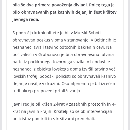
bila še dva primera povoženja divjadi. Poleg tega je
bilo obravnavanih pet kaznivih dejanj in šest kršitev
javnega reda.
S področja kriminalitete je bil v Murski Soboti
obravnavan poskus vloma v stanovanje. V Beltincih je
neznanec izvršil tatvino odtočnih bakrenih cevi. Na
počivališču v Grabonošu je bila obravnavana tatvina
nafte iz parkiranega tovornega vozila. V Lendavi je
neznanec iz objekta lovskega doma izvršil tatvino več
lovskih trofej. Soboški policisti so obravnavali kaznivo
dejanje nasilje v družini. Osumljenemu je bil izrečen
tudi ukrep prepovedi približevanja.
Javni red je bil kršen 2-krat v zasebnih prostorih in 4-
krat na javnih krajih. Kršitelji so se ob intervencijah
policistov pomirili in s kršitvami prenehali.