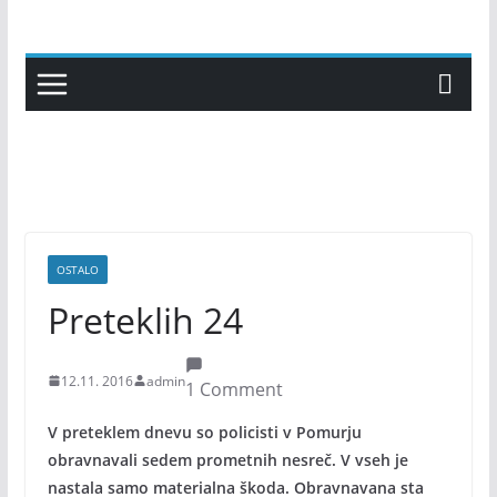
Skip
to
content
OSTALO
Preteklih 24
12.11. 2016
admin
1 Comment
V preteklem dnevu so policisti v Pomurju
obravnavali sedem prometnih nesreč. V vseh je
nastala samo materialna škoda. Obravnavana sta