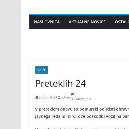
Skip
to
content
NASLOVNICA
AKTUALNE NOVICE
OSTAL
SVEŽE
Preteklih 24
20.06. 2024
admin
0 Comments
V preteklem dnevu so pomurski policisti obravna
javnega reda in miru, dve poškodbi vozil na parki