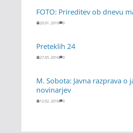
FOTO: Prireditev ob dnevu m
20.01. 2019
0
Preteklih 24
27.05. 2016
0
M. Sobota: Javna razprava o 
novinarjev
12.02. 2016
0