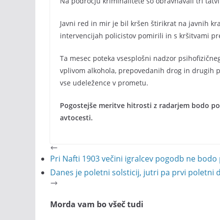
Na področju kriminalitete so obravnavali tri tatv
Javni red in mir je bil kršen štirikrat na javnih k
intervencijah policistov pomirili in s kršitvami pr
Ta mesec poteka vsesplošni nadzor psihofizičnega
vplivom alkohola, prepovedanih drog in drugih p
vse udeležence v prometu.
Pogostejše meritve hitrosti z radarjem bodo po
avtocesti.
Pri Nafti 1903 večini igralcev pogodb ne bodo 
Danes je poletni solsticij, jutri pa prvi poletni 
Morda vam bo všeč tudi