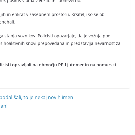
ine, poskus vloma v vozilo ter poneverbo.
rajih in enkrat v zasebnem prostoru. Kršitelji so se ob
enehali.
 stanja voznikov. Policisti opozarjajo, da je vožnja pod
sihoaktivnih snovi prepovedana in predstavlja nevarnost za
licisti opravljali na območju PP Ljutomer in na pomurski
podaljšali, to je nekaj novih imen
dan!