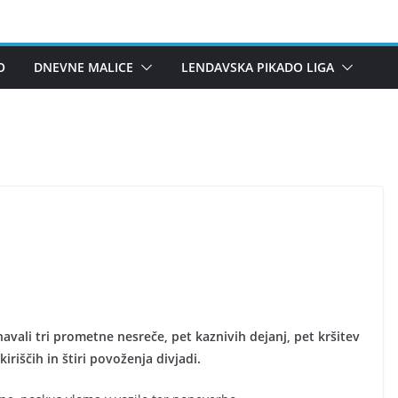
O
DNEVNE MALICE
LENDAVSKA PIKADO LIGA
vali tri prometne nesreče, pet kaznivih dejanj, pet kršitev
riščih in štiri povoženja divjadi.