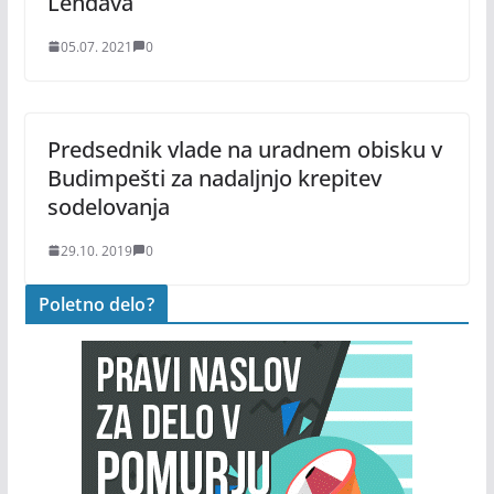
Lendava
05.07. 2021
0
Predsednik vlade na uradnem obisku v
Budimpešti za nadaljnjo krepitev
sodelovanja
29.10. 2019
0
Poletno delo?