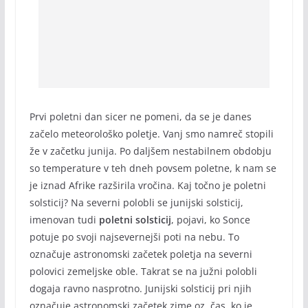
Prvi poletni dan sicer ne pomeni, da se je danes
začelo meteorološko poletje. Vanj smo namreč stopili
že v začetku junija. Po daljšem nestabilnem obdobju
so temperature v teh dneh povsem poletne, k nam se
je iznad Afrike razširila vročina. Kaj točno je poletni
solsticij? Na severni polobli se junijski solsticij,
imenovan tudi
poletni solsticij
, pojavi, ko Sonce
potuje po svoji najsevernejši poti na nebu. To
označuje astronomski začetek poletja na severni
polovici zemeljske oble. Takrat se na južni polobli
dogaja ravno nasprotno. Junijski solsticij pri njih
označuje astronomski začetek zime oz. čas, ko je