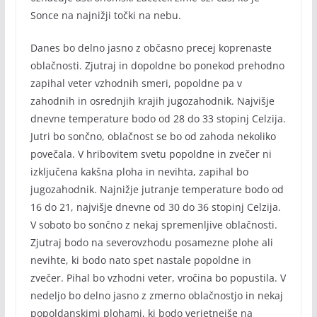
Sonce na najnižji točki na nebu.
Danes bo delno jasno z občasno precej koprenaste
oblačnosti. Zjutraj in dopoldne bo ponekod prehodno
zapihal veter vzhodnih smeri, popoldne pa v
zahodnih in osrednjih krajih jugozahodnik. Najvišje
dnevne temperature bodo od 28 do 33 stopinj Celzija.
Jutri bo sončno, oblačnost se bo od zahoda nekoliko
povečala. V hribovitem svetu popoldne in zvečer ni
izključena kakšna ploha in nevihta, zapihal bo
jugozahodnik. Najnižje jutranje temperature bodo od
16 do 21, najvišje dnevne od 30 do 36 stopinj Celzija.
V soboto bo sončno z nekaj spremenljive oblačnosti.
Zjutraj bodo na severovzhodu posamezne plohe ali
nevihte, ki bodo nato spet nastale popoldne in
zvečer. Pihal bo vzhodni veter, vročina bo popustila. V
nedeljo bo delno jasno z zmerno oblačnostjo in nekaj
popoldanskimi plohami, ki bodo verjetnejše na