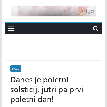
Skip
to
content
SVEŽE
Danes je poletni
solsticij, jutri pa prvi
poletni dan!