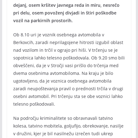
dejanj, osem kršitev javnega reda in miru, nesrečo
pri delu, osem povoženj divjadi in štiri poškodbe
vozil na parkirnih prostorih.
Ob 8.10 uri je voznik osebnega avtomobila v
Berkovcih, zaradi neprilagojene hitrosti izgubil oblast
nad vozilom in trčil v ograjo pri hiši. V trčenju se je
sopotnica lahko telesno poškodovala. Ob 9.20 smo bili
obveščeni, da je v Stročji vasi prišlo do trčenja med
dvema osebnima avtomobiloma. Na kraju je bilo
ugotovljeno, da je voznica osebnega avtomobila
zaradi neupoštevanja pravil o prednosti trčila v drugi
osebni avtomobil. Pri trčenju sta se obe voznici lahko
telesno poškodovali.
Na področju kriminalitete so obravnavali tatvino
kolesa, tatvino mobitela, goljufijo, obrekovanje, nasilje
v družini, kjer je bil nasilnežu izrečen tudi ukrep