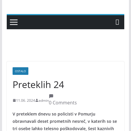
Skip
to
content
OSTALO
Preteklih 24
11.06. 2024
admin
0 Comments
V preteklem dnevu so policisti v Pomurju
obravnavali deset prometnih nesreč, v katerih so se
tri osebe lahko telesno poškodovale, šest kaznivih