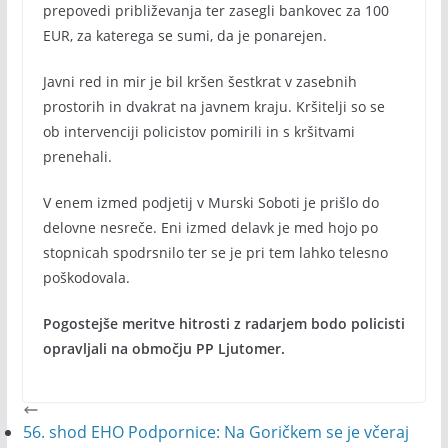
prepovedi približevanja ter zasegli bankovec za 100
EUR, za katerega se sumi, da je ponarejen.
Javni red in mir je bil kršen šestkrat v zasebnih
prostorih in dvakrat na javnem kraju. Kršitelji so se
ob intervenciji policistov pomirili in s kršitvami
prenehali.
V enem izmed podjetij v Murski Soboti je prišlo do
delovne nesreče. Eni izmed delavk je med hojo po
stopnicah spodrsnilo ter se je pri tem lahko telesno
poškodovala.
Pogostejše meritve hitrosti z radarjem bodo policisti
opravljali na območju PP Ljutomer.
56. shod EHO Podpornice: Na Goričkem se je včeraj