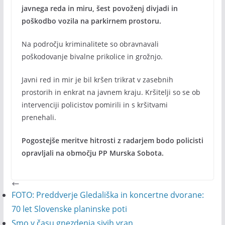
javnega reda in miru, šest povoženj divjadi in
poškodbo vozila na parkirnem prostoru.
Na področju kriminalitete so obravnavali
poškodovanje bivalne prikolice in grožnjo.
Javni red in mir je bil kršen trikrat v zasebnih
prostorih in enkrat na javnem kraju. Kršitelji so se ob
intervenciji policistov pomirili in s kršitvami
prenehali.
Pogostejše meritve hitrosti z radarjem bodo policisti
opravljali na območju PP Murska Sobota.
FOTO: Preddverje Gledališka in koncertne dvorane:
70 let Slovenske planinske poti
Smo v času gnezdenja sivih vran