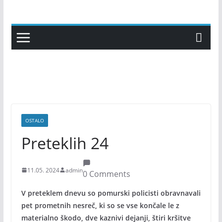
Skip
to
content
OSTALO
Preteklih 24
11.05. 2024
admin
0 Comments
V preteklem dnevu so pomurski policisti obravnavali
pet prometnih nesreč, ki so se vse končale le z
materialno škodo, dve kaznivi dejanji, štiri kršitve