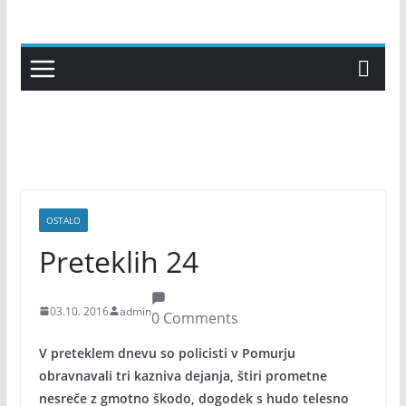
Skip
to
content
OSTALO
Preteklih 24
03.10. 2016
admin
0 Comments
V preteklem dnevu so policisti v Pomurju
obravnavali tri kazniva dejanja, štiri prometne
nesreče z gmotno škodo, dogodek s hudo telesno