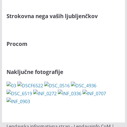
Strokovna nega vaših ljubljenčkov
Procom
Naključne fotografije
Lendavska informativna stran - Lendavainfo.CoM |