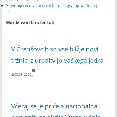
Slovenijo včeraj prizadela najhujša ujma doslej
Morda vam bo všeč tudi
V Črenšovcih so vse bližje novi
tržnici z ureditvijo vaškega jedra
03.08. 2022
0
Včeraj se je pričela nacionalna