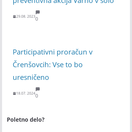
preventivna akcija Varno v šolo
29.08. 2023
0
Participativni proračun v
Črenšovcih: Vse to bo
uresničeno
18.07. 2024
0
Poletno delo?