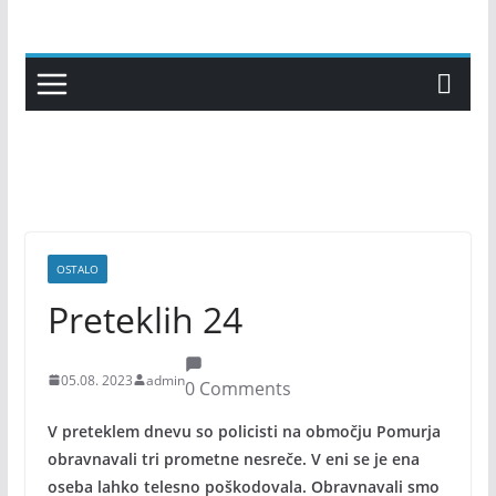
Skip
to
content
OSTALO
Preteklih 24
05.08. 2023
admin
0 Comments
V preteklem dnevu so policisti na območju Pomurja
obravnavali tri prometne nesreče. V eni se je ena
oseba lahko telesno poškodovala. Obravnavali smo