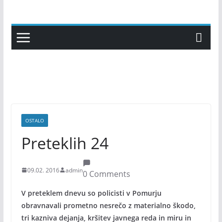
Skip
to
content
OSTALO
Preteklih 24
09.02. 2016
admin
0 Comments
V preteklem dnevu so policisti v Pomurju
obravnavali prometno nesrečo z materialno škodo,
tri kazniva dejanja, kršitev javnega reda in miru in