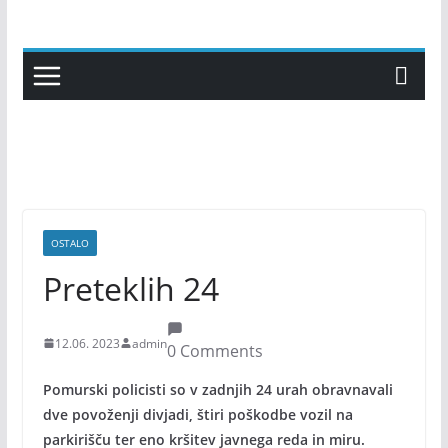
Skip
to
content
OSTALO
Preteklih 24
12.06. 2023
admin
0 Comments
Pomurski policisti so v zadnjih 24 urah obravnavali
dve povoženji divjadi, štiri poškodbe vozil na
parkirišču ter eno kršitev javnega reda in miru.