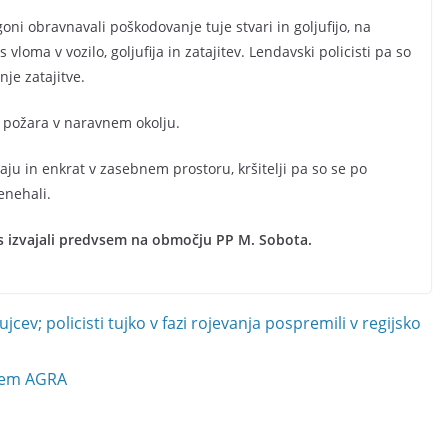
goni obravnavali poškodovanje tuje stvari in goljufijo, na
oma v vozilo, goljufija in zatajitev. Lendavski policisti pa so
nje zatajitve.
 požara v naravnem okolju.
raju in enkrat v zasebnem prostoru, kršitelji pa so se po
enehali.
es izvajali predvsem na območju PP M. Sobota.
cev; policisti tujko v fazi rojevanja pospremili v regijsko
sejem AGRA