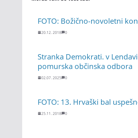
FOTO: Božično-novoletni kon
20.12. 2018
0
Stranka Demokrati. v Lendavi
pomurska občinska odbora
02.07. 2025
0
FOTO: 13. Hrvaški bal uspešn
25.11. 2018
0