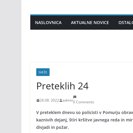
Skip
to
content
NASLOVNICA
AKTUALNE NOVICE
OSTAL
SVEŽE
Preteklih 24
26.08. 2022
admin
0 Comments
V preteklem dnevu so policisti v Pomurju obra
kaznivih dejanj, štiri kršitve javnega reda in m
divjadi in požar.