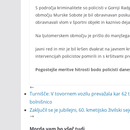
S področja kriminalitete so policisti v Gornji Rad
območju Murske Sobote je bil obravnavan poskus vl
obravnavali vlom v športni objekt in kaznivo deja
Na ljutomerskem območju je prišlo do manjšega
Javni red in mir je bil kršen dvakrat na javnem k
intervencijah policistov pomirili in s kršitvami pr
Pogostejše meritve hitrosti bodo policisti dan
Turnišče: V tovornem vozilu prevažala kar 62 tuj
bolnišnico
Zaključil se je jubilejni, 60. kmetijsko živilski 
Morda vam bo všeč tudi