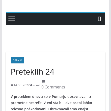
Skip
to
content
OSTALO
Preteklih 24
14.06. 2022
admin
0 Comments
V preteklem dnevu so v Pomurju obravnavali tri
prometne nesreče. V eni sta bili dve osebi lahko
telesno poškodovani. Obravnavali smo enajst