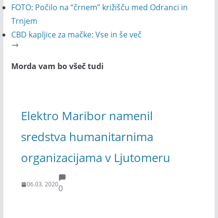
FOTO: Počilo na “črnem” križišču med Odranci in
Trnjem
CBD kapljice za mačke: Vse in še več
Morda vam bo všeč tudi
Elektro Maribor namenil
sredstva humanitarnima
organizacijama v Ljutomeru
06.03. 2020
0