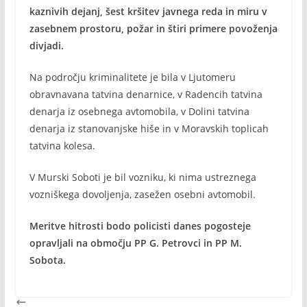
kaznivih dejanj, šest kršitev javnega reda in miru v
zasebnem prostoru, požar in štiri primere povoženja
divjadi.
Na področju kriminalitete je bila v Ljutomeru
obravnavana tatvina denarnice, v Radencih tatvina
denarja iz osebnega avtomobila, v Dolini tatvina
denarja iz stanovanjske hiše in v Moravskih toplicah
tatvina kolesa.
V Murski Soboti je bil vozniku, ki nima ustreznega
vozniškega dovoljenja, zasežen osebni avtomobil.
Meritve hitrosti bodo policisti danes pogosteje
opravljali na območju PP G. Petrovci in PP M.
Sobota.