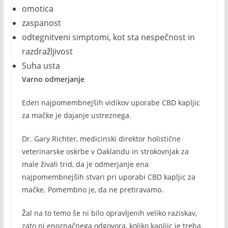
omotica
zaspanost
odtegnitveni simptomi, kot sta nespečnost in
razdražljivost
Suha usta
Varno odmerjanje
Eden najpomembnejših vidikov uporabe CBD kapljic
za mačke je dajanje ustreznega.
Dr. Gary Richter, medicinski direktor holistične
veterinarske oskrbe v Oaklandu in strokovnjak za
male živali trid, da je odmerjanje ena
najpomembnejših stvari pri uporabi CBD kapljic za
mačke. Pomembno je, da ne pretiravamo.
Žal na to temo še ni bilo opravljenih veliko raziskav,
zato ni enoznačnega odgovora, koliko kapljic je treba