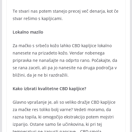
Te stvari nas potem stanejo precej več denarja, kot če
stvar rešimo s kapljicami.
Lokalno mazilo
Za mačko s srbečo kožo lahko CBD kapljice lokalno
nanesete na prizadeto kožo. Vendar nobenega
pripravka ne nanašajte na odprto rano. Počakajte, da
se rana zaceli, ali pa jo nanesite na druga področja v
bližini, da je ne bi razdražili.
Kako izbrati kvalitetne CBD kapljice?
Glavno vprašanje je, ali so veliko dražje CBD kapljice
za mačke res toliko bolj varne? Vedeti moramo, da
razna topila, ki omogočijo ekstrakcijo potem mojstri
izparijo. Ostane samo še učinkovina, ki pri tej
temperaturi ne zapusti naprave – CBD smola.