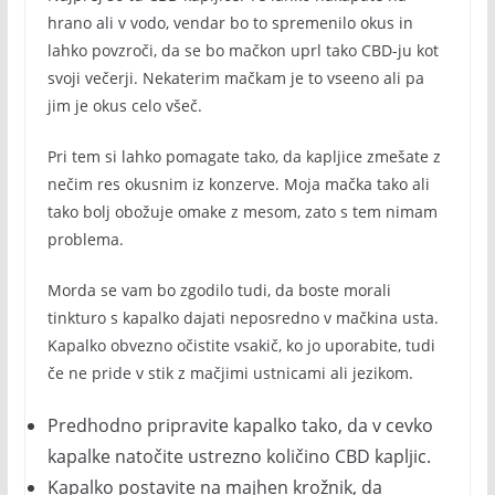
hrano ali v vodo, vendar bo to spremenilo okus in
lahko povzroči, da se bo mačkon uprl tako CBD-ju kot
svoji večerji. Nekaterim mačkam je to vseeno ali pa
jim je okus celo všeč.
Pri tem si lahko pomagate tako, da kapljice zmešate z
nečim res okusnim iz konzerve. Moja mačka tako ali
tako bolj obožuje omake z mesom, zato s tem nimam
problema.
Morda se vam bo zgodilo tudi, da boste morali
tinkturo s kapalko dajati neposredno v mačkina usta.
Kapalko obvezno očistite vsakič, ko jo uporabite, tudi
če ne pride v stik z mačjimi ustnicami ali jezikom.
Predhodno pripravite kapalko tako, da v cevko
kapalke natočite ustrezno količino CBD kapljic.
Kapalko postavite na majhen krožnik, da