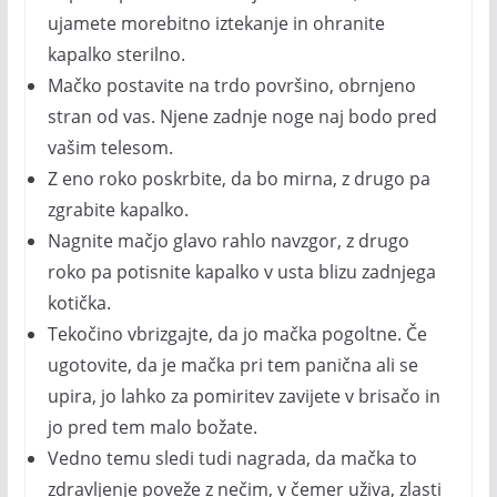
ujamete morebitno iztekanje in ohranite
kapalko sterilno.
Mačko postavite na trdo površino, obrnjeno
stran od vas. Njene zadnje noge naj bodo pred
vašim telesom.
Z eno roko poskrbite, da bo mirna, z drugo pa
zgrabite kapalko.
Nagnite mačjo glavo rahlo navzgor, z drugo
roko pa potisnite kapalko v usta blizu zadnjega
kotička.
Tekočino vbrizgajte, da jo mačka pogoltne. Če
ugotovite, da je mačka pri tem panična ali se
upira, jo lahko za pomiritev zavijete v brisačo in
jo pred tem malo božate.
Vedno temu sledi tudi nagrada, da mačka to
zdravljenje poveže z nečim, v čemer uživa, zlasti