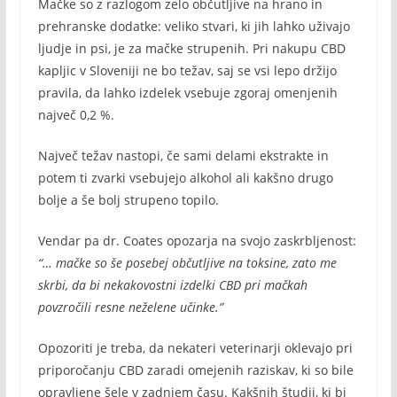
Mačke so z razlogom zelo občutljive na hrano in
prehranske dodatke: veliko stvari, ki jih lahko uživajo
ljudje in psi, je za mačke strupenih. Pri nakupu CBD
kapljic v Sloveniji ne bo težav, saj se vsi lepo držijo
pravila, da lahko izdelek vsebuje zgoraj omenjenih
največ 0,2 %.
Največ težav nastopi, če sami delami ekstrakte in
potem ti zvarki vsebujejo alkohol ali kakšno drugo
bolje a še bolj strupeno topilo.
Vendar pa dr. Coates opozarja na svojo zaskrbljenost:
“… mačke so še posebej občutljive na toksine, zato me
skrbi, da bi nekakovostni izdelki CBD pri mačkah
povzročili resne neželene učinke.”
Opozoriti je treba, da nekateri veterinarji oklevajo pri
priporočanju CBD zaradi omejenih raziskav, ki so bile
opravljene šele v zadnjem času. Kakšnih študij, ki bi