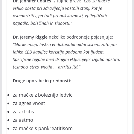
Dr. Jennifer Coates
iz tujine pravi:
“CBD za mačke
veliko obeta pri zdravljenju vnetnih stanj, kot je
osteoartritis, pa tudi pri anksioznosti, epileptičnih
napadih, bolečinah in slabosti.”
Dr. Jeremy Riggle
nekoliko podrobneje pojasnjuje:
“Mačke imajo lasten endokanabinoidni sistem, zato jim
lahko CBD kapljice koristijo podobno kot ljudem.
Specifične tegobe med drugim vključujejo: izgubo apetita,
tesnobo, stres, vnetja … artritis itd.”
Druge uporabe in prednosti:
za mačke z boleznijo ledvic
za agresivnost
za artritis
za astmo
za mačke s pankreatitisom