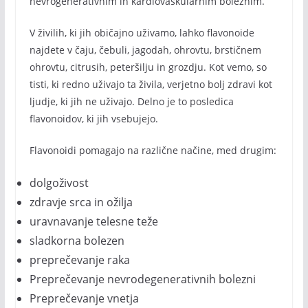
nevrogenerativnim in kardiovaskularnim boleznim.
V živilih, ki jih običajno uživamo, lahko flavonoide
najdete v čaju, čebuli, jagodah, ohrovtu, brstičnem
ohrovtu, citrusih, peteršilju in grozdju. Kot vemo, so
tisti, ki redno uživajo ta živila, verjetno bolj zdravi kot
ljudje, ki jih ne uživajo. Delno je to posledica
flavonoidov, ki jih vsebujejo.
Flavonoidi pomagajo na različne načine, med drugim:
dolgoživost
zdravje srca in ožilja
uravnavanje telesne teže
sladkorna bolezen
preprečevanje raka
Preprečevanje nevrodegenerativnih bolezni
Preprečevanje vnetja