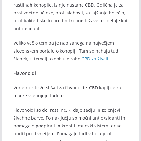
rastlinah konoplje. Iz nje nastane CBD. Odlična je za
protivnetne učinke, proti slabosti, za lajšanje bolečin,
protibakterijske in protimikrobne težave ter deluje kot
antioksidant.
Veliko več o tem pa je napisanega na največjem
slovenskem portalu o konoplji. Tam se nahaja tudi
članek, ki temeljito opisuje rabo
CBD za živali
.
Flavonoidi
Verjetno ste že slišali za flavonoide, CBD kapljice za
mačke vsebujejo tudi te.
Flavonoidi so del rastline, ki daje sadju in zelenjavi
živahne barve. Po naključju so močni antioksidanti in
pomagajo podpirati in krepiti imunski sistem ter se
boriti proti vnetjem. Pomagajo tudi v boju proti