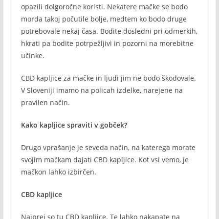
opazili dolgoročne koristi. Nekatere mačke se bodo
morda takoj počutile bolje, medtem ko bodo druge
potrebovale nekaj časa. Bodite dosledni pri odmerkih,
hkrati pa bodite potrpežljivi in pozorni na morebitne
učinke.
CBD kapljice za mačke in ljudi jim ne bodo škodovale.
V Sloveniji imamo na policah izdelke, narejene na
pravilen način.
Kako kapljice spraviti v gobček?
Drugo vprašanje je seveda način, na katerega morate
svojim mačkam dajati CBD kapljice. Kot vsi vemo, je
mačkon lahko izbirčen.
CBD kapljice
Najprej so tu CBD kapljice. Te lahko nakapate na