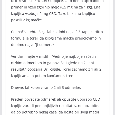
učinkovite so 5 % CBD kapljice, zato bomo uproabili ta
primer in vzeli zgornjo mejo (0,5 mg na za 1 kg). Ena
kapljica vsebuje 2 mg CBD. Tako bi z eno kapljico
pokrili 2 kg mačke.
Če mačka tehta 6 kg, lahko dobi največ 3 kapljic. Hitra
formula je torej, da kilograme mačke prepolovimo in
dobimo največji odmerek.
Vendar imejte v mislih: “Vedno je najbolje začeti z
nizkim odmerkom in ga povečati glede na želeni
rezultat,” opozarja Dr. Riggle. Torej začnemo z 1 ali 2
kapljicama in potem končamo s tremi.
Dnevno lahko serviramo 2 ali 3 odmerke.
Preden povečate odmerek ali opustite uporabo CBD
kapljic zaradi pomanjkljivih rezultatov, ne pozabite,
da bo potrebno nekaj časa, da boste pri svoji mački