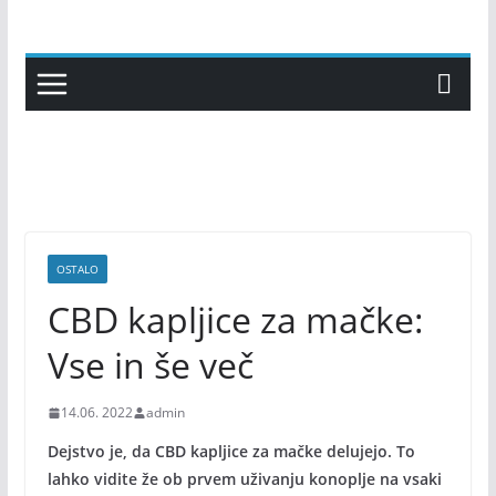
Skip
to
content
OSTALO
CBD kapljice za mačke:
Vse in še več
14.06. 2022
admin
Dejstvo je, da CBD kapljice za mačke delujejo. To
lahko vidite že ob prvem uživanju konoplje na vsaki