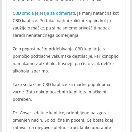
CBD smola je težja za odmerjati
, je manj natančna kot
CBD kapljice. Pri tako majhni količini kapljic, kot jo
zaužijejo mačke, pa si ne smemo privoščiti napak
zaradi nenatančnega odmerjanja.
Zelo pogost način pridobivanja CBD kapljic je s
pomočjo podtlačne vakumske destilacije, ker konopljo
namakamo v alkoholu. Kasneje pa čisto vsak delčke
alkohola izparimo.
Tako so takšne CBD kapljice za mačke popolnoma
varne. Zato nakup posebnih kapljic za mačke ni
potreben.
Dr. Gosar izdeluje kapljice, pridobljene na zgoraj
omenjen način. So odlične in poceni. Če boste kdaj
zatavali na njegovo spletno stran, lahko uporabite