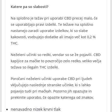
Katere pa so slabosti?
Na splošno je težav pri uporabi CBD precej malo, če
se uporabljajo pravi izdelki. Te težave na splošno
nastanejo zaradi uporabe izdelkov, ki so slabe
kakovosti, vsebujejo dodatke ali imajo več kot 0,2 %
THC.
Neželeni učinki so redki, vendar so se že pojavili. CBD
kapljice za mačke to povzročijo zelo redko, veliko večja
težava so ilegaln THC izdelki.
Poročani neželeni učinki uporabe CBD pri ljudeh
vključujejo naslednje stranske učinke, ki s lahko
pojavijo tudi pri mačkah. Pozorno jih opazujte in
prekinite uporabo, če opazite katerega od znakov.
nenavadno nizek krvni tlak