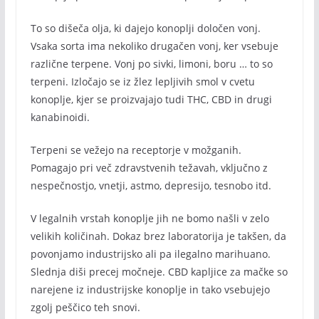
To so dišeča olja, ki dajejo konoplji določen vonj.
Vsaka sorta ima nekoliko drugačen vonj, ker vsebuje
različne terpene. Vonj po sivki, limoni, boru … to so
terpeni. Izločajo se iz žlez lepljivih smol v cvetu
konoplje, kjer se proizvajajo tudi THC, CBD in drugi
kanabinoidi.
Terpeni se vežejo na receptorje v možganih.
Pomagajo pri več zdravstvenih težavah, vključno z
nespečnostjo, vnetji, astmo, depresijo, tesnobo itd.
V legalnih vrstah konoplje jih ne bomo našli v zelo
velikih količinah. Dokaz brez laboratorija je takšen, da
povonjamo industrijsko ali pa ilegalno marihuano.
Slednja diši precej močneje. CBD kapljice za mačke so
narejene iz industrijske konoplje in tako vsebujejo
zgolj peščico teh snovi.