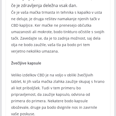
če je zdravljenja deležna vsak dan.
Če je vaša mačka trmasta in tehnika s kapalko v usta
ne deluje, je druga rešitev namakanje njenih tačk v
CBD kapljice. Ker mačke ne prenesejo občutka
umazanosti ali mokrote, bodo tinkturo očistile s svojih
tačk. Zavedajte se, da je to zadnja možnost, saj dela
olja ne bodo zaužile, vaša tla pa bodo pri tem
verjetno nekoliko umazana.
Žvečljive kapsule
Veliko izdelkov CBD je na voljo v obliki žvečljivih
tablet, ki jih vaša mačka zlahka zaužije skupaj s hrano
ali kot priboljšek. Tudi v tem primeru bo
pripravljenost, da zaužije kapsulo, odvisna od
primera do primera. Nekatere bodo kapsule
oboževale, druge pa bodo dvignile nos in zavrnile
vaše poskuse.