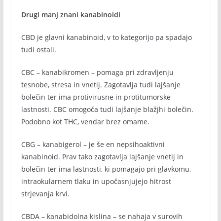
Drugi manj znani kanabinoidi
CBD je glavni kanabinoid, v to kategorijo pa spadajo
tudi ostali.
CBC – kanabikromen – pomaga pri zdravljenju
tesnobe, stresa in vnetij. Zagotavlja tudi lajšanje
bolečin ter ima protivirusne in protitumorske
lastnosti. CBC omogoča tudi lajšanje blažjhi bolečin.
Podobno kot THC, vendar brez omame.
CBG – kanabigerol – je še en nepsihoaktivni
kanabinoid. Prav tako zagotavlja lajšanje vnetij in
bolečin ter ima lastnosti, ki pomagajo pri glavkomu,
intraokularnem tlaku in upočasnjujejo hitrost
strjevanja krvi.
CBDA – kanabidolna kislina – se nahaja v surovih