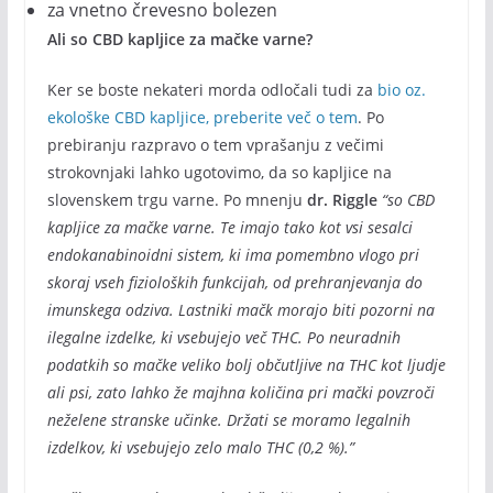
za vnetno črevesno bolezen
Ali so CBD kapljice za mačke varne?
Ker se boste nekateri morda odločali tudi za
bio oz.
ekološke CBD kapljice, preberite več o tem
. Po
prebiranju razpravo o tem vprašanju z večimi
strokovnjaki lahko ugotovimo, da so kapljice na
slovenskem trgu varne. Po mnenju
dr. Riggle
“so CBD
kapljice za mačke varne. Te imajo tako kot vsi sesalci
endokanabinoidni sistem, ki ima pomembno vlogo pri
skoraj vseh fizioloških funkcijah, od prehranjevanja do
imunskega odziva. Lastniki mačk morajo biti pozorni na
ilegalne izdelke, ki vsebujejo več THC. Po neuradnih
podatkih so mačke veliko bolj občutljive na THC kot ljudje
ali psi, zato lahko že majhna količina pri mački povzroči
neželene stranske učinke. Držati se moramo legalnih
izdelkov, ki vsebujejo zelo malo THC (0,2 %).”