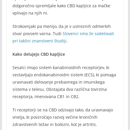
dolgoročno spremljale kako CBD kapljice za mačke
vplivajo na njih ni.
Strokovnjaki pa menijo, da je v ustreznih odmerkih
stvar povsem varna. Tudi
Slovenci smo že sodelovali
pri takšni znanstveni študiji
.
Kako delujejo CBD kapljice
Sesalci imajo sistem kanabinoidnih receptorjev, ki
sestavljajo endokanabinoidni sistem (ECS), ki pomaga
uravnavati delovanje prebavnega in imunskega
sistema v telesu. Obstajata dva različna tovrstna
receptorja, imenovana CB1 in CB2.
Ti receptorji se na CBD odzivajo tako, da uravnavajo
vnetja, ki povzročajo razvoj večine kroničnih
zdravstvenih težav in bolezni, kot je artritis.