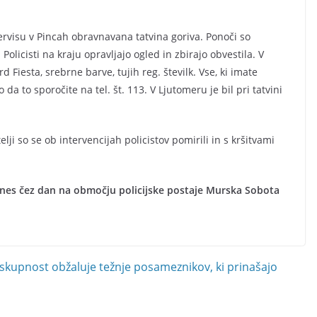
ervisu v Pincah obravnavana tatvina goriva. Ponoči so
olicisti na kraju opravljajo ogled in zbirajo obvestila. V
 Fiesta, srebrne barve, tujih reg. številk. Vse, ki imate
da to sporočite na tel. št. 113. V Ljutomeru je bil pri tatvini
telji so se ob intervencijah policistov pomirili in s kršitvami
anes čez dan na območju policijske postaje Murska Sobota
pnost obžaluje težnje posameznikov, ki prinašajo