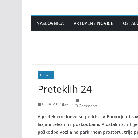
Skip
to
content
NASLOVNICA
AKTUALNE NOVICE
OSTAL
OSTALO
Preteklih 24
13.04. 2022
admin
0 Comments
V preteklem dnevu so policisti v Pomurju obrav
lažjimi telesnimi poškodbami. V ostalih štirih 
poškodba vozila na parkirnem prostoru, trije pri