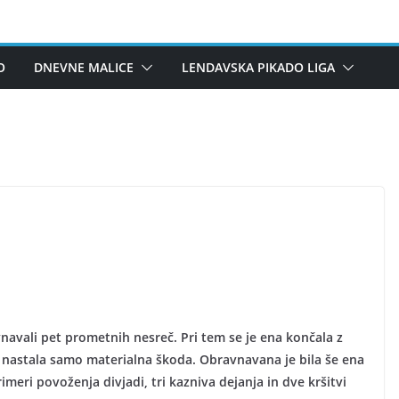
O
DNEVNE MALICE
LENDAVSKA PIKADO LIGA
navali pet prometnih nesreč. Pri tem se je ena končala z
je nastala samo materialna škoda. Obravnavana je bila še ena
meri povoženja divjadi, tri kazniva dejanja in dve kršitvi