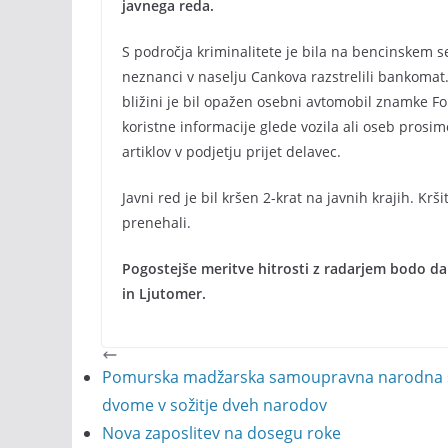
javnega reda.
S področja kriminalitete je bila na bencinskem s
neznanci v naselju Cankova razstrelili bankomat. P
bližini je bil opažen osebni avtomobil znamke Ford
koristne informacije glede vozila ali oseb prosimo 
artiklov v podjetju prijet delavec.
Javni red je bil kršen 2-krat na javnih krajih. Krši
prenehali.
Pogostejše meritve hitrosti z radarjem bodo d
in Ljutomer.
Pomurska madžarska samoupravna narodna sku
dvome v sožitje dveh narodov
Nova zaposlitev na dosegu roke