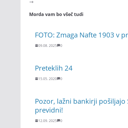
Morda vam bo všeč tudi
FOTO: Zmaga Nafte 1903 v p
09.08. 2025
0
Preteklih 24
15.05. 2020
0
Pozor, lažni bankirji pošilja
previdni!
12.09. 2025
0