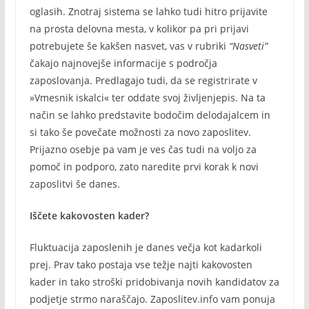
oglasih. Znotraj sistema se lahko tudi hitro prijavite
na prosta delovna mesta, v kolikor pa pri prijavi
potrebujete še kakšen nasvet, vas v rubriki
“Nasveti”
čakajo najnovejše informacije s področja
zaposlovanja. Predlagajo tudi, da se registrirate v
»Vmesnik iskalci« ter oddate svoj življenjepis. Na ta
način se lahko predstavite bodočim delodajalcem in
si tako še povečate možnosti za novo zaposlitev.
Prijazno osebje pa vam je ves čas tudi na voljo za
pomoč in podporo, zato naredite prvi korak k novi
zaposlitvi še danes.
Iščete kakovosten kader?
Fluktuacija zaposlenih je danes večja kot kadarkoli
prej. Prav tako postaja vse težje najti kakovosten
kader in tako stroški pridobivanja novih kandidatov za
podjetje strmo naraščajo. Zaposlitev.info vam ponuja