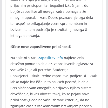
prijaznim pristopom ter bogatimi izkušnjami, do
boljše zaposlitve ali novega kadra pomagala že
mnogim uporabnikom. Dobro poznavanje trga dela
ter uspešno prilagajanje vsem spremembam in
izzivom na tem področju je rezultat njihovega 8-
letnega delovanja.
Iščete nove zaposlitvene priložnosti?
Na spletni strani
Zaposlitev.info
najdete zelo
obsežno ponudbo dela oz. zaposlitvenih oglasov za
vse vaše želje ali potrebe. Študentje,
upokojenci, iskalci redne zaposlitve, podjetniki,.. vsak
lahko najde kar išče in to na vseh področjih dela.
Brezplačno vam omogočajo prijavo v njihov sistem
obveščanja, ki vas obvesti takoj, ko se pojavi nova
priložnost (glede na vaše izbrane kriterije), da ne
zgubljate časa z vsakodnevnim brskanjem po vseh