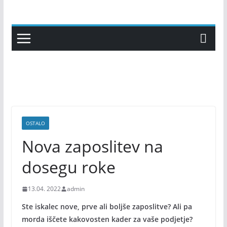
Skip
to
content
OSTALO
Nova zaposlitev na
dosegu roke
13.04. 2022
admin
Ste iskalec nove, prve ali boljše zaposlitve? Ali pa
morda iščete kakovosten kader za vaše podjetje?