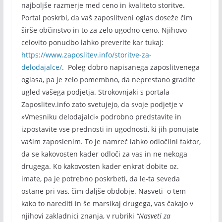
najboljše razmerje med ceno in kvaliteto storitve.
Portal poskrbi, da vaš zaposlitveni oglas doseže čim
širše občinstvo in to za zelo ugodno ceno. Njihovo
celovito ponudbo lahko preverite kar tukaj:
https://www.zaposlitev.info/storitve-za-
delodajalce/
. Poleg dobro napisanega zaposlitvenega
oglasa, pa je zelo pomembno, da neprestano gradite
ugled vašega podjetja. Strokovnjaki s portala
Zaposlitev.info zato svetujejo, da svoje podjetje v
»Vmesniku delodajalci« podrobno predstavite in
izpostavite vse prednosti in ugodnosti, ki jih ponujate
vašim zaposlenim. To je namreč lahko odločilni faktor,
da se kakovosten kader odloči za vas in ne nekoga
drugega. Ko kakovosten kader enkrat dobite oz.
imate, pa je potrebno poskrbeti, da le-ta seveda
ostane pri vas, čim daljše obdobje. Nasveti o tem
kako to narediti in še marsikaj drugega, vas čakajo v
njihovi zakladnici znanja, v rubriki
“Nasveti za