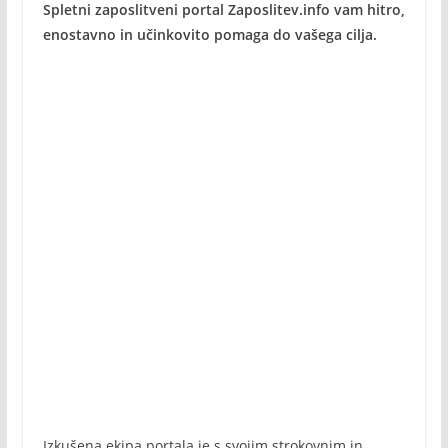
Spletni zaposlitveni portal Zaposlitev.info vam hitro,
enostavno in učinkovito pomaga do vašega cilja.
Izkušena ekipa portala je s svojim strokovnim in