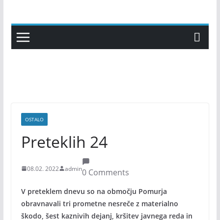
Skip
to
content
OSTALO
Preteklih 24
08.02. 2022
admin
0 Comments
V preteklem dnevu so na območju Pomurja
obravnavali tri prometne nesreče z materialno
škodo, šest kaznivih dejanj, kršitev javnega reda in