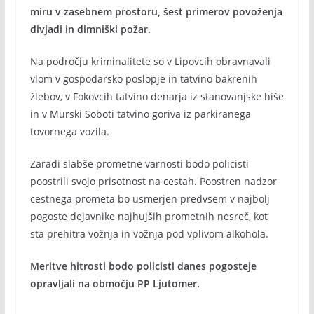
miru v zasebnem prostoru, šest primerov povoženja
divjadi in dimniški požar.
Na področju kriminalitete so v Lipovcih obravnavali
vlom v gospodarsko poslopje in tatvino bakrenih
žlebov, v Fokovcih tatvino denarja iz stanovanjske hiše
in v Murski Soboti tatvino goriva iz parkiranega
tovornega vozila.
Zaradi slabše prometne varnosti bodo policisti
poostrili svojo prisotnost na cestah. Poostren nadzor
cestnega prometa bo usmerjen predvsem v najbolj
pogoste dejavnike najhujših prometnih nesreč, kot
sta prehitra vožnja in vožnja pod vplivom alkohola.
Meritve hitrosti bodo policisti danes pogosteje
opravljali na območju PP Ljutomer.