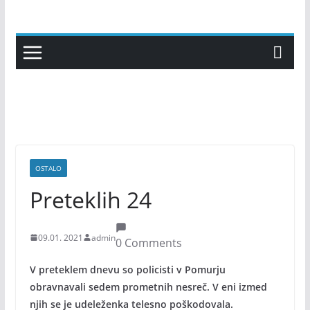
Skip
to
content
OSTALO
Preteklih 24
09.01. 2021
admin
0 Comments
V preteklem dnevu so policisti v Pomurju
obravnavali sedem prometnih nesreč. V eni izmed
njih se je udeleženka telesno poškodovala.