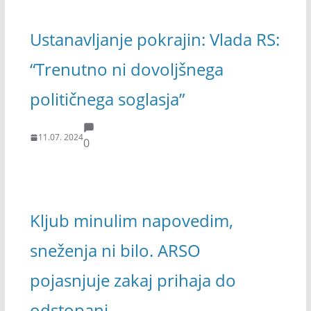
Ustanavljanje pokrajin: Vlada RS:
“Trenutno ni dovoljšnega
političnega soglasja”
11.07. 2024
0
Kljub minulim napovedim,
sneženja ni bilo. ARSO
pojasnjuje zakaj prihaja do
odstopanj