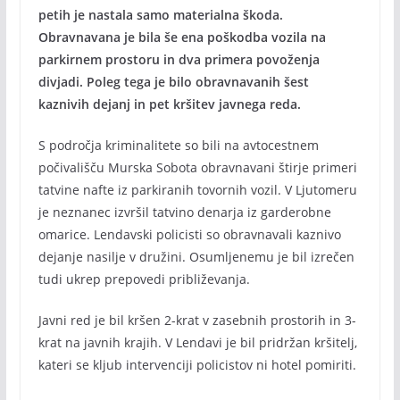
petih je nastala samo materialna škoda.
Obravnavana je bila še ena poškodba vozila na
parkirnem prostoru in dva primera povoženja
divjadi. Poleg tega je bilo obravnavanih šest
kaznivih dejanj in pet kršitev javnega reda.
S področja kriminalitete so bili na avtocestnem
počivališču Murska Sobota obravnavani štirje primeri
tatvine nafte iz parkiranih tovornih vozil. V Ljutomeru
je neznanec izvršil tatvino denarja iz garderobne
omarice. Lendavski policisti so obravnavali kaznivo
dejanje nasilje v družini. Osumljenemu je bil izrečen
tudi ukrep prepovedi približevanja.
Javni red je bil kršen 2-krat v zasebnih prostorih in 3-
krat na javnih krajih. V Lendavi je bil pridržan kršitelj,
kateri se kljub intervenciji policistov ni hotel pomiriti.