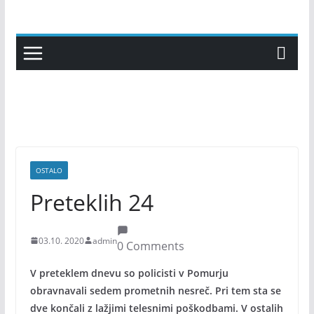
Skip
to
content
OSTALO
Preteklih 24
03.10. 2020
admin
0 Comments
V preteklem dnevu so policisti v Pomurju
obravnavali sedem prometnih nesreč. Pri tem sta se
dve končali z lažjimi telesnimi poškodbami. V ostalih