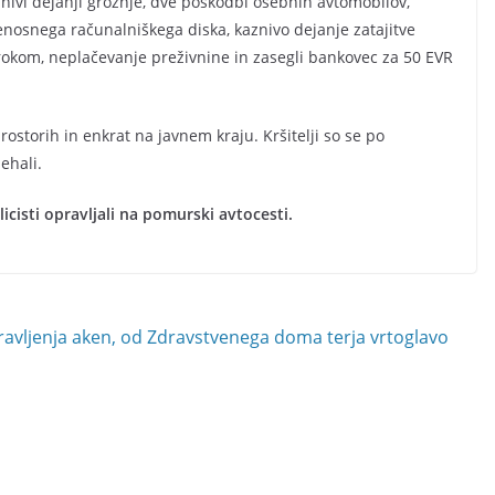
nivi dejanji grožnje, dve poškodbi osebnih avtomobilov,
enosnega računalniškega diska, kaznivo dejanje zatajitve
okom, neplačevanje preživnine in zasegli bankovec za 50 EVR
prostorih in enkrat na javnem kraju. Kršitelji so se po
nehali.
icisti opravljali na pomurski avtocesti.
avljenja aken, od Zdravstvenega doma terja vrtoglavo