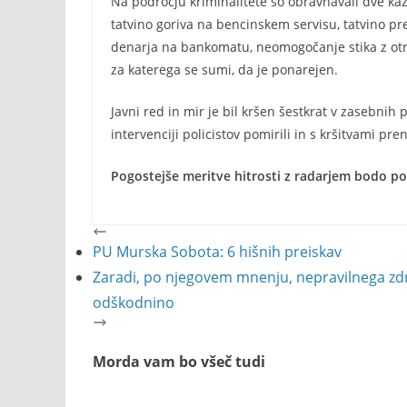
Na področju kriminalitete so obravnavali dve kaz
tatvino goriva na bencinskem servisu, tatvino pr
denarja na bankomatu, neomogočanje stika z otr
za katerega se sumi, da je ponarejen.
Javni red in mir je bil kršen šestkrat v zasebnih 
intervenciji policistov pomirili in s kršitvami pre
Pogostejše meritve hitrosti z radarjem bodo pol
PU Murska Sobota: 6 hišnih preiskav
Zaradi, po njegovem mnenju, nepravilnega zdr
odškodnino
Morda vam bo všeč tudi