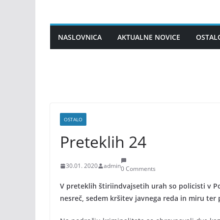
Skip
to
content
NASLOVNICA
AKTUALNE NOVICE
OSTAL
OSTALO
Preteklih 24
30.01. 2020
admin
0 Comments
V preteklih štiriindvajsetih urah so policisti v
nesreč, sedem kršitev javnega reda in miru ter 