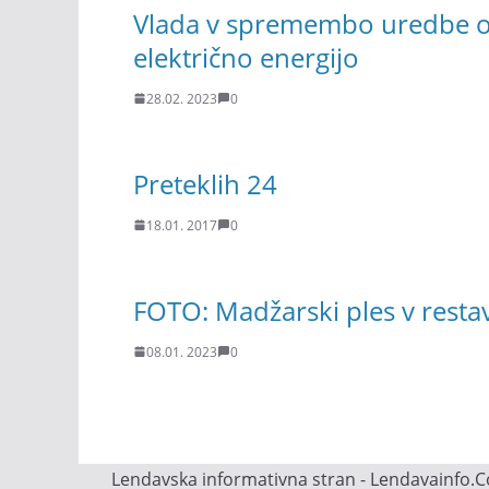
Vlada v spremembo uredbe o 
električno energijo
28.02. 2023
0
Preteklih 24
18.01. 2017
0
FOTO: Madžarski ples v resta
08.01. 2023
0
Lendavska informativna stran - Lendavainfo.Co