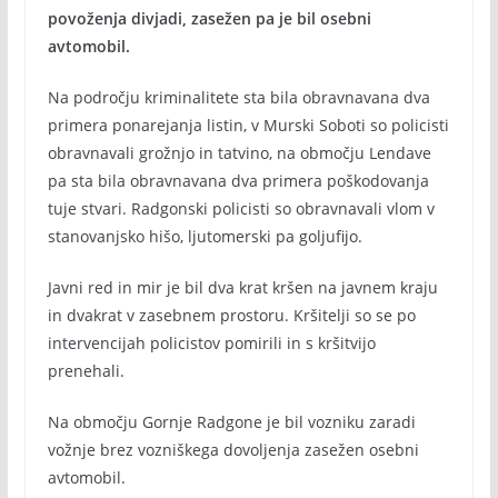
povoženja divjadi, zasežen pa je bil osebni
avtomobil.
Na področju kriminalitete sta bila obravnavana dva
primera ponarejanja listin, v Murski Soboti so policisti
obravnavali grožnjo in tatvino, na območju Lendave
pa sta bila obravnavana dva primera poškodovanja
tuje stvari. Radgonski policisti so obravnavali vlom v
stanovanjsko hišo, ljutomerski pa goljufijo.
Javni red in mir je bil dva krat kršen na javnem kraju
in dvakrat v zasebnem prostoru. Kršitelji so se po
intervencijah policistov pomirili in s kršitvijo
prenehali.
Na območju Gornje Radgone je bil vozniku zaradi
vožnje brez vozniškega dovoljenja zasežen osebni
avtomobil.