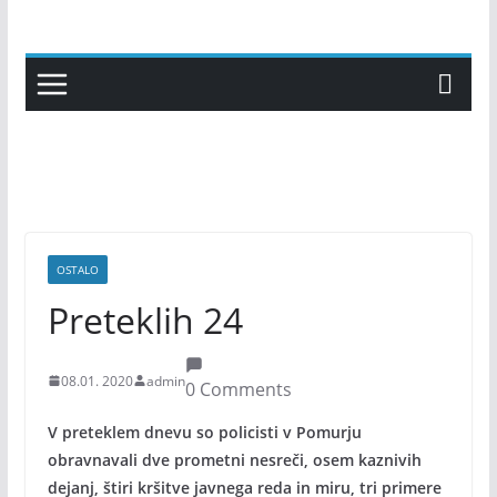
Skip
to
content
OSTALO
Preteklih 24
08.01. 2020
admin
0 Comments
V preteklem dnevu so policisti v Pomurju
obravnavali dve prometni nesreči, osem kaznivih
dejanj, štiri kršitve javnega reda in miru, tri primere