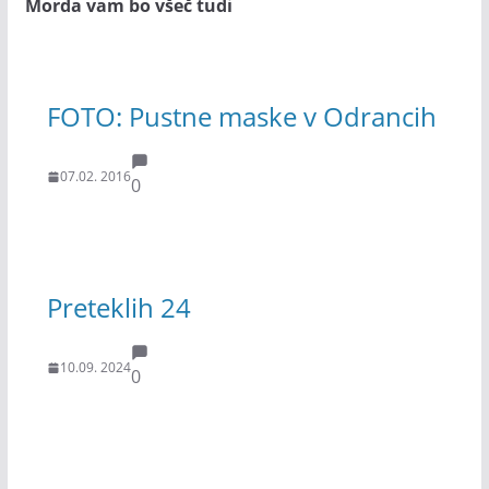
Morda vam bo všeč tudi
FOTO: Pustne maske v Odrancih
07.02. 2016
0
Preteklih 24
10.09. 2024
0