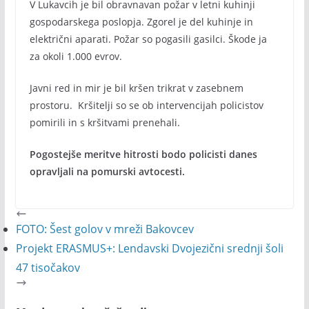
V Lukavcih je bil obravnavan požar v letni kuhinji
gospodarskega poslopja. Zgorel je del kuhinje in
električni aparati. Požar so pogasili gasilci. Škode ja
za okoli 1.000 evrov.
Javni red in mir je bil kršen trikrat v zasebnem
prostoru. Kršitelji so se ob intervencijah policistov
pomirili in s kršitvami prenehali.
Pogostejše meritve hitrosti bodo policisti danes
opravljali na pomurski avtocesti.
FOTO: Šest golov v mreži Bakovcev
Projekt ERASMUS+: Lendavski Dvojezični srednji šoli
47 tisočakov