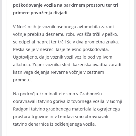
poškodovanje vozila na parkirnem prostoru ter tri
primere povoženja divjadi.
V Noršincih je voznik osebnega avtomobila zaradi
vožnje preblizu desnemu robu vozišča trčil v peško,
se odpeljal naprej ter trčil še v dva prometna znaka.
Peška se je v nesreči lažje telesno poškodovala.
Ugotovljeno, da je voznik vozil vozilo pod vplivom
alkohola. Zoper voznika sledi kazenska ovadba zaradi
kaznivega dejanja Nevarne vožnje v cestnem
prometu.
Na področju kriminalitete smo v Grabonošu
obravnavali tatvino goriva iz tovornega vozila, v Gornji
Radgoni tatvino gradbenega materiala iz ograjenega
prostora trgovine in v Lendavi smo obravnavali
tatvino denarnice iz odklenjenega vozila.