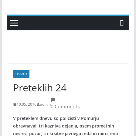
Skip
to
content
OSTALO
Preteklih 24
10.05. 2016
admin
0 Comments
V preteklem dnevu so policisti v Pomurju
obravnavali tri kazniva dejanja, osem prometnih
nesreč, požar, tri kršitve javnega reda in miru, eno