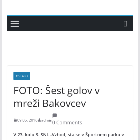
Skip
to
content
OSTALO
FOTO: Šest golov v
mreži Bakovcev
09.05. 2016
admin
0 Comments
V 23. kolu 3. SNL -Vzhod, sta se v Športnem parku v