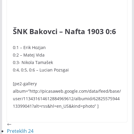
ŠNK Bakovci – Nafta 1903 0:6
0:1 – Erik Hozjan
0:2 – Matej Vida
0:3- Nikola Tamašek
0:4, 0:5, 0:6 – Lucian Pozsgai
[pe2-gallery
album=”http://picasaweb.google.com/data/feed/base/
user/113431614612884969612/albumid/62825575944
13399041?alt=rss&hl=en_US&kind=photo” ]
Preteklih 24