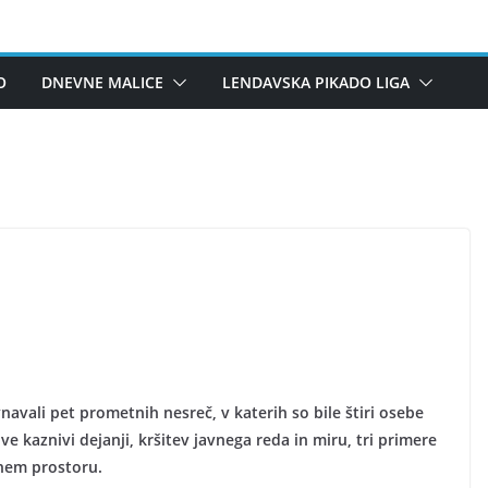
O
DNEVNE MALICE
LENDAVSKA PIKADO LIGA
avali pet prometnih nesreč, v katerih so bile štiri osebe
kaznivi dejanji, kršitev javnega reda in miru, tri primere
rnem prostoru.