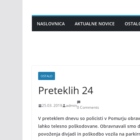
Skip
to
content
NASLOVNICA
AKTUALNE NOVICE
OSTAL
OSTALO
Preteklih 24
25.03. 2019
admin
0 Comments
V preteklem dnevu so policisti v Pomurju obravn
lahko telesno poškodovane. Obravnavali smo dve 
povoženja divjadi in poškodbo vozila na parki