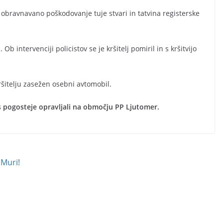
i obravnavano poškodovanje tuje stvari in tatvina registerske
Ob intervenciji policistov se je kršitelj pomiril in s kršitvijo
ršitelju zasežen osebni avtomobil.
es pogosteje opravljali na območju PP Ljutomer.
 Muri!