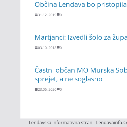
Občina Lendava bo pristopila
31.12. 2019
0
Martjanci: Izvedli šolo za žup
03.10. 2018
0
Častni občan MO Murska Sobo
sprejet, a ne soglasno
23.06. 2020
0
Lendavska informativna stran - Lendavainfo.Co