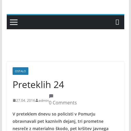
Skip
to
content
OSTALO
Preteklih 24
27.04. 2016
admin
0 Comments
V preteklem dnevu so policisti v Pomurju
obravnavali pet kaznivih dejanj, tri prometne
nesreče z materialno škodo, pet kršitev javnega