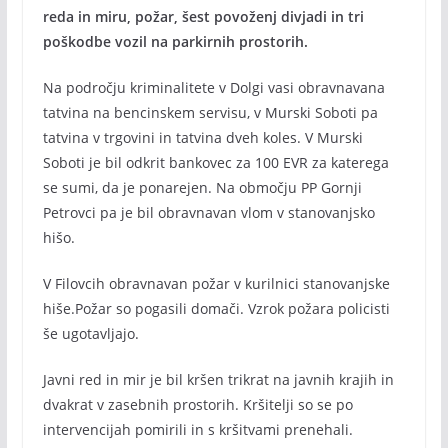
reda in miru, požar, šest povoženj divjadi in tri
poškodbe vozil na parkirnih prostorih.
Na področju kriminalitete v Dolgi vasi obravnavana
tatvina na bencinskem servisu, v Murski Soboti pa
tatvina v trgovini in tatvina dveh koles. V Murski
Soboti je bil odkrit bankovec za 100 EVR za katerega
se sumi, da je ponarejen. Na območju PP Gornji
Petrovci pa je bil obravnavan vlom v stanovanjsko
hišo.
V Filovcih obravnavan požar v kurilnici stanovanjske
hiše.Požar so pogasili domači. Vzrok požara policisti
še ugotavljajo.
Javni red in mir je bil kršen trikrat na javnih krajih in
dvakrat v zasebnih prostorih. Kršitelji so se po
intervencijah pomirili in s kršitvami prenehali.