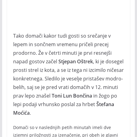
Tako domači kakor tudi gosti so srečanje v
lepem in sončnem vremenu pričeli precej
prodorno. Že v četrti minuti je prvi resnejši
napad gostov začel
Stjepan Oštrek
, ki je dosegel
prosti strel iz kota, a se iz tega ni izcimilo ničesar
konkretnega. Sledilo je veselje pristašev modro-
belih, saj se je pred vrati domačih v 12. minuti
prav lepo znašel
Toni Lun Bončina
in žogo po
lepi podaji vrhunsko poslal za hrbet
Štefana
Moćića
.
Domači so v naslednjih petih minutah imeli dve
izjemni priložnosti za izenačenje, pri obeh je glavni