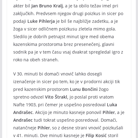
akter bil
Jan Bruno Kralj
, a je ta obilo težav imel pri
zaključkih. Predvsem njegov drugi poizkus in sicer po
podaji
Luke Pihlerja
je bil še najbližje zadetku, a je
žoga v sicer odličnem poizkusu zletela mimo gola.
Sledilo je dobrih petnajst minut igre med obema
kazenskima prostoroma brez presenečenj, glavni
sodnik pa je v tem času vsaj dvakrat spregledal igro z
roko na obeh straneh.
V 30. minuti bi domači vnovič lahko dosegli
izenačenje in sicer po tem, ko je v prodorni akciji tik
pred kazenskim prostorom
Lunu Bončini
žogo
spretno odvzel
Vito Štrakl,
jo poslal proti vratom
Nafte 1903, pri čemer je uspešno posredoval
Luka
Andrašec
. Akcijo je minuto kasneje ponovil
Pihler
, a je
Andrašec
tudi tokrat uspešno posredoval. Domači,
natančneje
Pihler
, so z desne strani vnovič poizkušali
v 41. minuti. Dve minuti kasneje je
Filip Kosić
storil