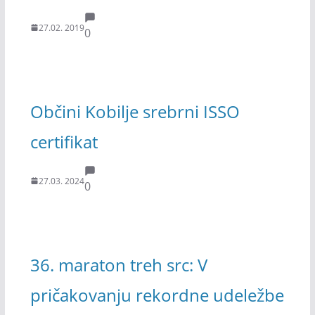
27.02. 2019
0
Občini Kobilje srebrni ISSO
certifikat
27.03. 2024
0
36. maraton treh src: V
pričakovanju rekordne udeležbe