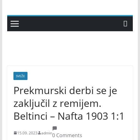
Skip
to
content
SVEŽE
Prekmurski derbi se je
zaključil z remijem.
Beltinci – Nafta 1903 1:1
15.09. 2023
admin
0 Comments