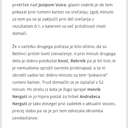
prekršek nad
Josipom Vuico
, glavni sodnik je ob tem
pokazal prvi rumeni karton na srečanju, zgolj minuto
za tem pa se je zaključil prvi del srečanja z
rezultatom 0:1, v katerem so več priložnosti imeli
domači.
Že v začetku drugega polčasa je bilo očitno, da so
Beltinci pričeli loviti izenačenje. V prvi minuti drugega
dela je dobro poizkušal
Kosić, Rebrnik
pa je bil tisti, ki
je nemudoma sprožil zanimiv protinapad, a ta ni
obrodil sadov ter dobro minuto za tem “pokasiral”
rumeni karton. Trud domačih se je izplačal v 52.
minuti. Po strelu iz kota je žogo sprejel
Henrik
Nerguti
in jo hipno poslal za hrbet
Andrašeca
.
Nerguti
je tako dosegel prvi zadetek v aktualni sezoni,
precej slabo pa se je pri tem odrezala obramba
Lendavčanov.