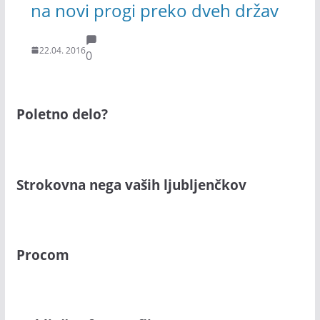
na novi progi preko dveh držav
22.04. 2016
0
Poletno delo?
Strokovna nega vaših ljubljenčkov
Procom