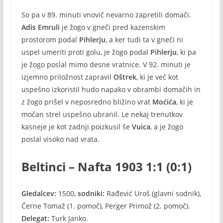
So pa v 89. minuti vnovič nevarno zapretili domači.
Adis Emruli
je žogo v gneči pred kazenskim
prostorom podal
Pihlerju
, a ker tudi ta v gneči ni
uspel umeriti proti golu, je žogo podal
Pihlerju
, ki pa
je žogo poslal mimo desne vratnice. V 92. minuti je
izjemno priložnost zapravil
Oštrek
, ki je več kot
uspešno izkoristil hudo napako v obrambi domačih in
z žogo prišel v neposredno bližino vrat
Moćića
, ki je
močan strel uspešno ubranil. Le nekaj trenutkov
kasneje je kot zadnji poizkusil še
Vuica
, a je žogo
poslal visoko nad vrata.
Beltinci – Nafta 1903 1:1 (0:1)
Gledalcev:
1500,
sodniki:
Rađević Uroš (glavni sodnik),
Černe Tomaž (1. pomoč), Perger Primož (2. pomoč).
Delegat:
Turk Janko.