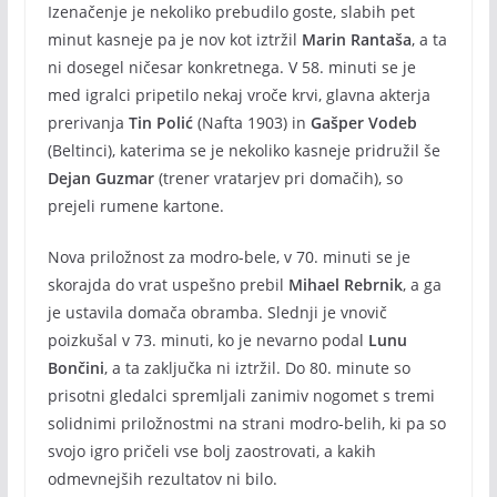
Izenačenje je nekoliko prebudilo goste, slabih pet
minut kasneje pa je nov kot iztržil
Marin Rantaša
, a ta
ni dosegel ničesar konkretnega. V 58. minuti se je
med igralci pripetilo nekaj vroče krvi, glavna akterja
prerivanja
Tin Polić
(Nafta 1903) in
Gašper Vodeb
(Beltinci), katerima se je nekoliko kasneje pridružil še
Dejan Guzmar
(trener vratarjev pri domačih), so
prejeli rumene kartone.
Nova priložnost za modro-bele, v 70. minuti se je
skorajda do vrat uspešno prebil
Mihael Rebrnik
, a ga
je ustavila domača obramba. Slednji je vnovič
poizkušal v 73. minuti, ko je nevarno podal
Lunu
Bončini
, a ta zaključka ni iztržil. Do 80. minute so
prisotni gledalci spremljali zanimiv nogomet s tremi
solidnimi priložnostmi na strani modro-belih, ki pa so
svojo igro pričeli vse bolj zaostrovati, a kakih
odmevnejših rezultatov ni bilo.