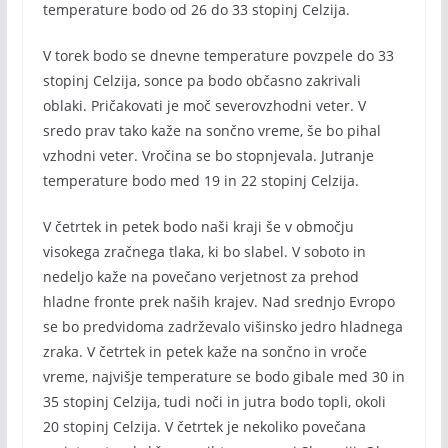
temperature bodo od 26 do 33 stopinj Celzija.
V torek bodo se dnevne temperature povzpele do 33
stopinj Celzija, sonce pa bodo občasno zakrivali
oblaki. Pričakovati je moč severovzhodni veter. V
sredo prav tako kaže na sončno vreme, še bo pihal
vzhodni veter. Vročina se bo stopnjevala. Jutranje
temperature bodo med 19 in 22 stopinj Celzija.
V četrtek in petek bodo naši kraji še v območju
visokega zračnega tlaka, ki bo slabel. V soboto in
nedeljo kaže na povečano verjetnost za prehod
hladne fronte prek naših krajev. Nad srednjo Evropo
se bo predvidoma zadrževalo višinsko jedro hladnega
zraka. V četrtek in petek kaže na sončno in vroče
vreme, najvišje temperature se bodo gibale med 30 in
35 stopinj Celzija, tudi noči in jutra bodo topli, okoli
20 stopinj Celzija. V četrtek je nekoliko povečana