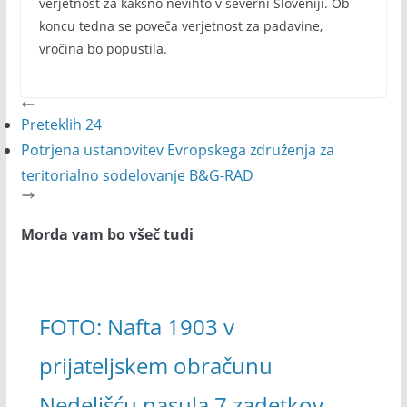
verjetnost za kakšno nevihto v severni Sloveniji. Ob
koncu tedna se poveča verjetnost za padavine,
vročina bo popustila.
Preteklih 24
Potrjena ustanovitev Evropskega združenja za
teritorialno sodelovanje B&G-RAD
Morda vam bo všeč tudi
FOTO: Nafta 1903 v
prijateljskem obračunu
Nedelišću nasula 7 zadetkov