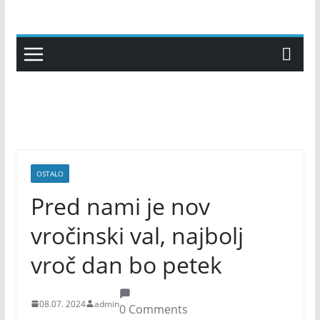
Skip
to
content
OSTALO
Pred nami je nov
vročinski val, najbolj
vroč dan bo petek
08.07. 2024
admin
0 Comments