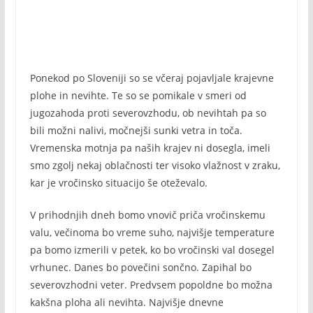
Ponekod po Sloveniji so se včeraj pojavljale krajevne
plohe in nevihte. Te so se pomikale v smeri od
jugozahoda proti severovzhodu, ob nevihtah pa so
bili možni nalivi, močnejši sunki vetra in toča.
Vremenska motnja pa naših krajev ni dosegla, imeli
smo zgolj nekaj oblačnosti ter visoko vlažnost v zraku,
kar je vročinsko situacijo še oteževalo.
V prihodnjih dneh bomo vnovič priča vročinskemu
valu, večinoma bo vreme suho, najvišje temperature
pa bomo izmerili v petek, ko bo vročinski val dosegel
vrhunec. Danes bo povečini sončno. Zapihal bo
severovzhodni veter. Predvsem popoldne bo možna
kakšna ploha ali nevihta. Najvišje dnevne