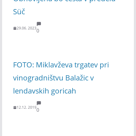
Süč
29.06. 2023
0
FOTO: Miklavževa trgatev pri
vinogradništvu Balažic v
lendavskih goricah
12.12. 2019
0