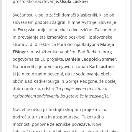
prostorsko načrtovanje,
Usula Lackner
.
Svečanost, ki so jo začeli domači glasbeniki, ki so ob
slovesnem podpisu zaigrali himne Avstrije, Slovenije
in Evropske unije, je potekala dvojezično. Za vodenje
in prevajanje sta izmenično poskrbeli, iz slovenske
strani v. d. direktorica Pora Gornja Radgona
Mateja
Fišinger
in uslužbenka na občini Bad Radkersburg
odgovorna za EU projekte,
Daniela Leopold-Sommer
.
Na prireditvi je prvi spregovoril župan
Karl Lautner
,
ki je med drugim povedal, da je sodelovanje obeh
občin Bad Radkerburga in Gornje Radgone, že doslej
dobro poteklo, odslej
“ko podpisujemo to listino o
regionalnem sodelovanju bo gotovo še intenzivnejše.”
Naštel je nekaj prihodnjih skupnih projektov, na
področju turizma in gospodarstva. Tako tudi o
možnosti ponovne železniške povezave. Novi
železniški most bi naj bil projektiran tako, da bi lahko