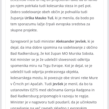
po njem potrkala tudi kolesarska steza in peš pot.
Dobro sodelovanje obeh občin je pohvalila tudi
županja
Urška Mauko Tuš
, ki je menila, da bodo po
tem sporazumu lažje črpali evropska sredstva za
skupne projekte.
Spregovoril je tudi minister
Aleksander Jevšek
, ki je
dejal, da ima dobre spomina na sodelovanje z občino
Bad Radkersburg, že kot župan MO Murska Sobota.
Kot minister se je že udeležil slovesnosti odkritja
spomenika miru na Trgu Evrope. Kot je dejal, se je
udeležil tudi odprtja prekrasnega objekta,
kolesarskega mostu, ki povezuje obe strani reke Mure
v Črncih pri Apačah. Tudi
Jevšek
je menil, da bo ta
ustanovitev EZTS med občinama Gornja Radgona in
Bad Radkersburg pripomoglo k razvoju te regije.
Minister je v nagovoru tudi poudaril, da je učinkovito
upravljanje na več ravneh skladno z evropskim