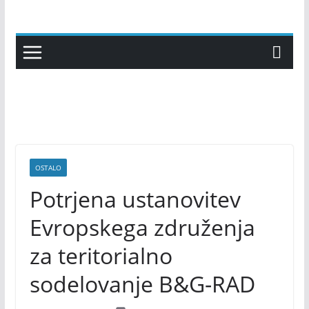
Skip
to
content
OSTALO
Potrjena ustanovitev
Evropskega združenja
za teritorialno
sodelovanje B&G-RAD