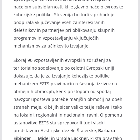
načelom subsidiarnosti, ki je glavno načelo evropske
kohezijske politike. Slovenija bo tudi v prihodnje
podpirala vključevanje vseh zainteresiranih
deležnikov in partnerjev pri oblikovanju skupnih
programov in vzpostavljanju vključujočih
mehanizmov za učinkovito izvajanje.
Skoraj 90 vzpostavljenih evropskih združenj za
teritorialno sodelovanje po celotni Evropski uniji
dokazuje, da je za izvajanje kohezijske politike
mehanizem EZTS pravi način reševanja izzivov na
obmejnih območjih, ker s pristopom od spodaj
navzgor upošteva potrebe manjših območij na obeh
straneh meje, ki bi jih sicer veliko težje reševali tako
na lokalni, regionalni in nacionalni ravni. O pomenu
ustanovitve EZTS sta spregovorili tudi visoki
predstavnici Avstrijske dežele Štajerske,
Barbara
Eibinger — Midel
in
Ursola Lackner
, ki sta prav tako