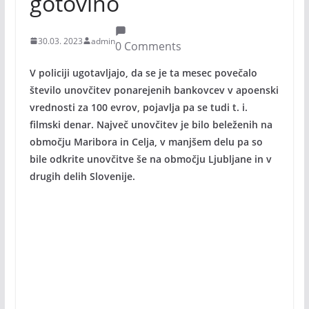
gotovino
30.03. 2023
admin
0 Comments
V policiji ugotavljajo, da se je ta mesec povečalo
število unovčitev ponarejenih bankovcev v apoenski
vrednosti za 100 evrov, pojavlja pa se tudi t. i.
filmski denar. Največ unovčitev je bilo beleženih na
območju Maribora in Celja, v manjšem delu pa so
bile odkrite unovčitve še na območju Ljubljane in v
drugih delih Slovenije.