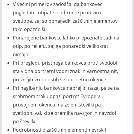
V večini primerov zadošča, da bankovec
pogledate, otipate in obrnete proti viru
svetlobe, saj so ponaredki zaščitnih elementov
tako opaznejši.
Ponarejene bankovce lahko prepoznate tudi na
otip, po reliefu, saj ga ponaredki velikokrat
nimajo.
Pri pregledu pristnega bankovca proti svetlobi
sta vidna portretni vodni znak in varnostna nit,
pri večjih vrednostih še portretno okence.
Pri nagibanju bankovca naprej in nazaj pa se na
srebrnem traku opazi portret Evrope v
prosojnem okencu, na zeleni številki pa
svetlobni val, ki se premika navzgor in navzdol
po številki.
Podrobnosti o zaščitnih elementih evrskih