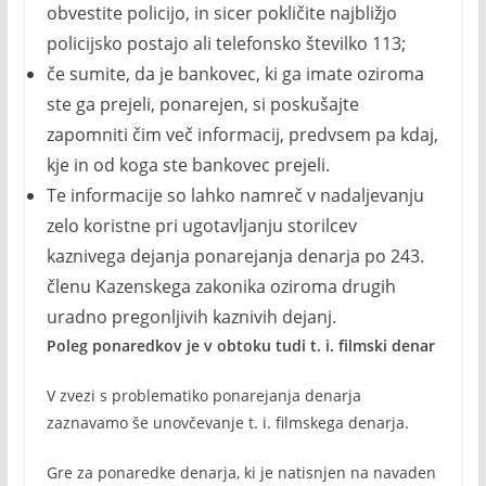
obvestite policijo, in sicer pokličite najbližjo
policijsko postajo ali telefonsko številko 113;
če sumite, da je bankovec, ki ga imate oziroma
ste ga prejeli, ponarejen, si poskušajte
zapomniti čim več informacij, predvsem pa kdaj,
kje in od koga ste bankovec prejeli.
Te informacije so lahko namreč v nadaljevanju
zelo koristne pri ugotavljanju storilcev
kaznivega dejanja ponarejanja denarja po 243.
členu Kazenskega zakonika oziroma drugih
uradno pregonljivih kaznivih dejanj.
Poleg ponaredkov je v obtoku tudi t. i. filmski denar
V zvezi s problematiko ponarejanja denarja
zaznavamo še unovčevanje t. i. filmskega denarja.
Gre za ponaredke denarja, ki je natisnjen na navaden