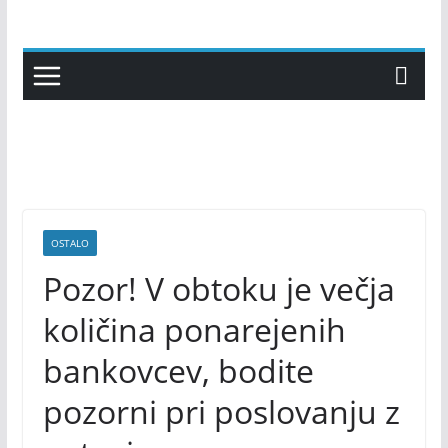
Skip
to
content
OSTALO
Pozor! V obtoku je večja
količina ponarejenih
bankovcev, bodite
pozorni pri poslovanju z