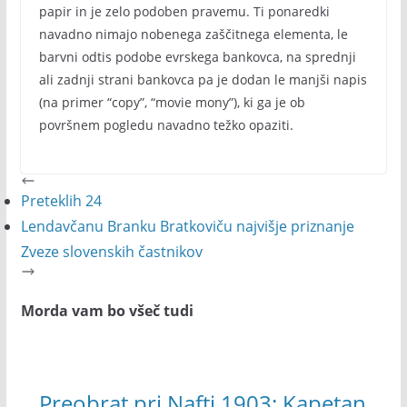
papir in je zelo podoben pravemu. Ti ponaredki
navadno nimajo nobenega zaščitnega elementa, le
barvni odtis podobe evrskega bankovca, na sprednji
ali zadnji strani bankovca pa je dodan le manjši napis
(na primer “copy”, “movie mony”), ki ga je ob
površnem pogledu navadno težko opaziti.
Preteklih 24
Lendavčanu Branku Bratkoviču najvišje priznanje
Zveze slovenskih častnikov
Morda vam bo všeč tudi
Preobrat pri Nafti 1903: Kapetan