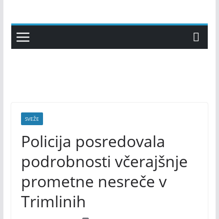
Skip
to
content
SVEŽE
Policija posredovala
podrobnosti včerajšnje
prometne nesreče v
Trimlinih