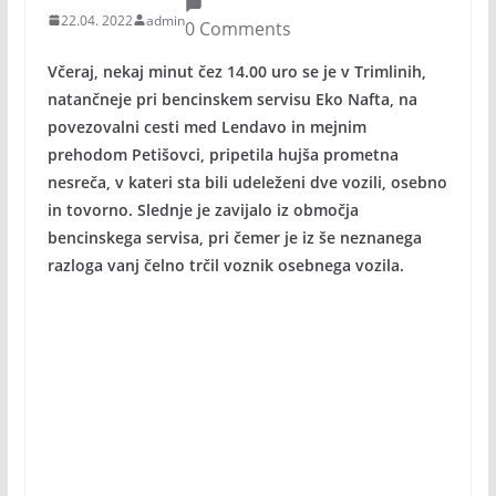
22.04. 2022
admin
0 Comments
Včeraj, nekaj minut čez 14.00 uro se je v Trimlinih,
natančneje pri bencinskem servisu Eko Nafta, na
povezovalni cesti med Lendavo in mejnim
prehodom Petišovci, pripetila hujša prometna
nesreča, v kateri sta bili udeleženi dve vozili, osebno
in tovorno. Slednje je zavijalo iz območja
bencinskega servisa, pri čemer je iz še neznanega
razloga vanj čelno trčil voznik osebnega vozila.