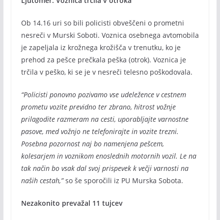
Ljutomer: Voznica trčila v otroka
Ob 14.16 uri so bili policisti obveščeni o prometni
nesreči v Murski Soboti. Voznica osebnega avtomobila
je zapeljala iz krožnega krožišča v trenutku, ko je
prehod za pešce prečkala peška (otrok). Voznica je
trčila v peško, ki se je v nesreči telesno poškodovala.
“Policisti ponovno pozivamo vse udeležence v cestnem
prometu vozite previdno ter zbrano, hitrost vožnje
prilagodite razmeram na cesti, uporabljajte varnostne
pasove, med vožnjo ne telefonirajte in vozite trezni.
Posebna pozornost naj bo namenjena pešcem,
kolesarjem in voznikom enoslednih motornih vozil. Le na
tak način bo vsak dal svoj prispevek k večji varnosti na
naših cestah,”
so še sporočili iz PU Murska Sobota.
Nezakonito prevažal 11 tujcev