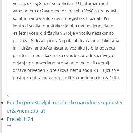
Včeraj, okrog 8. ure so policisti PP Ljutomer med
varovanjem državne meje v naselju Veščica zaustavili
kombinirano vozilo srbskih registrskih oznak. Pri
kontroli vozila in potnikov je bilo ugotovljeno, da je
41-letni voznik, državljan Srbije v vozilu nezakonito
prevažal 6 državljanov Nepala, 4 državljane Pakistana
in 1 državljana Afganistana. Vozniku je bila odvzeta
prostost in bo s kazensko ovadbo zaradi kaznivega
dejanja prepovedano prehajanje meje ali ozemlja
države priveden k preiskovalnemu sodniku. Tujci so v
postopku obravnave zaprosili za mednarodno zaščito.
Kdo bo predstavljal madžarsko narodno skupnost v
državnem zboru?
Preteklih 24