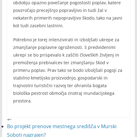
obdobju opazno povečanje pogostosti poplav, katere
povzročajo precejšnjo popravljivo in tudi žal v
nekaterih primerih nepopravljivo škodo, tako na javni
kot tudi zasebni lastnini.
Potrebno je torej intenzivirati in izboljšati ukrepe za
zmanjšanje poplavne ogroženosti. S predvidenimi
ukrepi se bo prispevalo k zaščiti človeških življenj in
premoženja prebivalcev ter zmanjšanju škod v
primeru poplav. Prav tako se bodo izboljšali pogoji za
stabilno kmetijsko proizvodnjo, gospodarski in
trajnostni turistični razvoj ter ohranila bogata
biološka pestrost območja znotraj inundacijskega
prostora.
Bo projekt prenove mestnega središča v Murski
Soboti nagrajen?