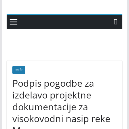
Skip
to
content
SVEŽE
Podpis pogodbe za
izdelavo projektne
dokumentacije za
visokovodni nasip reke