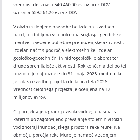
vrednost del znaša 540.460,00 evrov brez DDV
oziroma 659.361,20 evra z DDV.
V okviru sklenjene pogodbe bo izdelan izvedbeni
načrt, pridobljena vsa potrebna soglasja, geodetske
meritve, izvedene potrebne premoženjske aktivnosti,
izdelan načrt s področja elektrotehnike, izdelan
geološko-geotehnični in hidrogeološki elaborat ter
druge spremljajoče aktivnosti. Rok končanja del po tej
pogodbi je najpozneje do 31. maja 2023, medtem ko
je rok za izvedbo projekta do konca leta 2026.
Vrednost celotnega projekta je ocenjena na 12
milijonov evrov.
Cilj projekta je izgradnja visokovodnega nasipa, s
katerim bo zagotovljeno prevajanje stoletnih visokih
vod znotraj inundacijskega prostora reke Mure. Na
območju porečja reke Mure je namreč v zadnjem